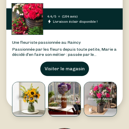
4.4/5
⭐
(
164 avis
)
Livraison éclair disponible !
Une fleuriste passionnée au Raincy
Passionnée par les fleurs depuis toute petite, Marie a
décidé d’en faire son métier : passée par le...
Visiter le magasin
Bouquet
Bouquet Été
Bouquet Amour
d'Hortensias