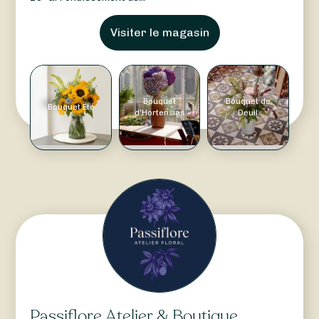
Visiter le magasin
Bouquet
Bouquet de
Bouquet Été
d'Hortensias
Deuil
Passiflore Atelier & Boutique