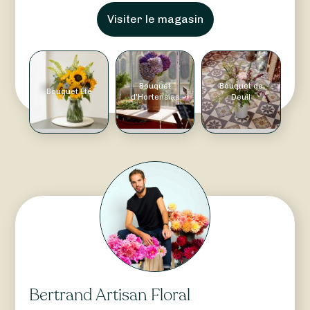
Visiter le magasin
Bouquet
Bouquet de
Bouquet Été
d'Hortensias
Deuil
Bertrand Artisan Floral