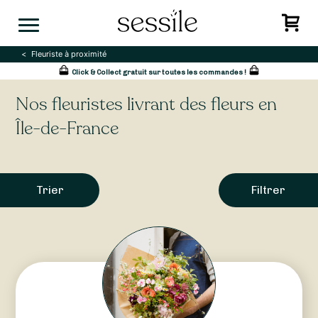
Skip
to
content
Fleuriste à proximité
Click & Collect gratuit sur toutes les commandes !
Nos fleuristes livrant des fleurs en
Île-de-France
Trier
Filtrer