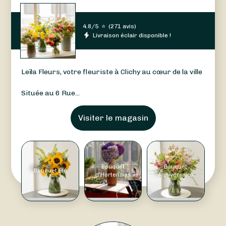
4.8/5
⭐
(
271 avis
)
Livraison éclair disponible !
Leïla Fleurs, votre fleuriste à Clichy au cœur de la ville
Située au 6 Rue...
Visiter le magasin
Bouquet
Bouquet
Bouquet Été
d'Hortensias
Anniversaire