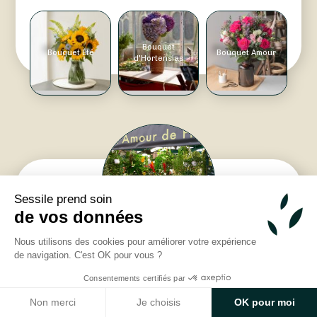
Bouquet
Bouquet Été
Bouquet Amour
d'Hortensias
Sessile prend soin
de vos données
Nous utilisons des cookies pour améliorer votre expérience
Un Amour de Fleur
de navigation. C'est OK pour vous ?
Consentements certifiés par
85 bis boulevard Magenta, Paris, France -
Non merci
Je choisis
OK pour moi
75010