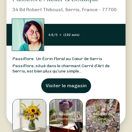
34 Bd Robert Thiboust, Serris, France - 77700
4.9/5
⭐
(
192 avis
)
Passiflore : Un Écrin Floral au Cœur de Serris
Passiflore, situé dans le charmant Carré d’Art de
Serris, est bien plus qu’une simple...
Visiter le magasin
Bouquet
Bouquet de
Bouquet Été
d'Hortensias
Deuil