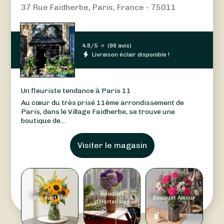
37 Rue Faidherbe, Paris, France - 75011
4.8/5
⭐
(
98 avis
)
Livraison éclair disponible !
Un fleuriste tendance à Paris 11
Au cœur du très prisé 11ème arrondissement de
Paris, dans le Village Faidherbe, se trouve une
boutique de...
Visiter le magasin
Bouquet
Bouquet Été
Bouquet Amour
d'Hortensias