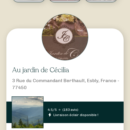
Au jardin de Cécilia
3 Rue du Commandant Berthault, Esbly, France -
77450
4.5/5
⭐
(
183 avis
)
Livraison éclair disponible !