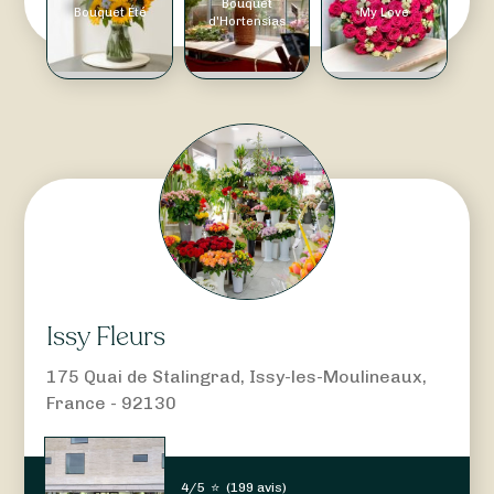
Bouquet
Bouquet Été
My Love
d'Hortensias
Issy Fleurs
175 Quai de Stalingrad, Issy-les-Moulineaux,
France - 92130
4/5
⭐
(
199 avis
)