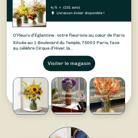
4/5
⭐
(
101 avis
)
Livraison éclair disponible !
O’Fleurs d’Églantine : votre fleuriste au cœur de Paris
Située au 1 Boulevard du Temple, 75003 Paris, face
au célèbre Cirque d’Hiver, la...
Visiter le magasin
Bouquet
Bouquet Été
Bouquet Louise
d'Hortensias