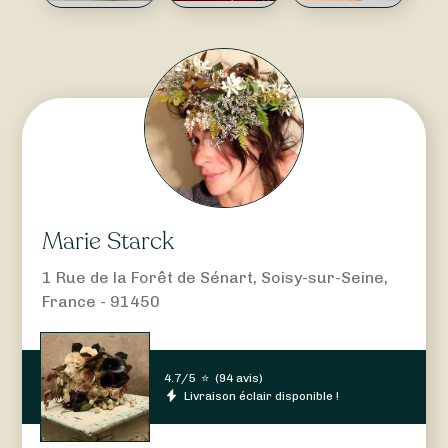
Marie Starck
1 Rue de la Forêt de Sénart, Soisy-sur-Seine,
France - 91450
4.7/5
⭐
(
94 avis
)
Livraison éclair disponible !