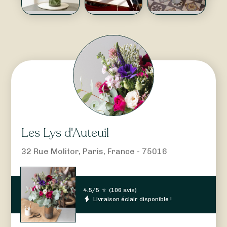
Les Lys d'Auteuil
32 Rue Molitor, Paris, France - 75016
4.5/5
⭐
(
106 avis
)
Livraison éclair disponible !