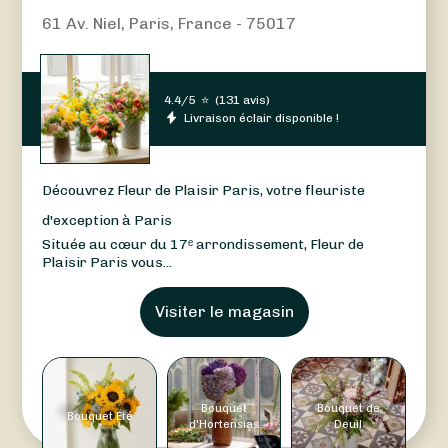
61 Av. Niel, Paris, France - 75017
4.4/5
⭐
(
131 avis
)
Livraison éclair disponible !
Découvrez Fleur de Plaisir Paris, votre fleuriste
d'exception à Paris
Située au cœur du 17ᵉ arrondissement, Fleur de
Plaisir Paris vous...
Visiter le magasin
Bouquet
Bouquet de
Bouquet Été
d'Hortensias
Deuil