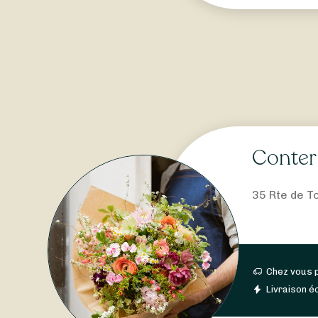
Conter
35 Rte de T
Chez vous 
Livraison éc