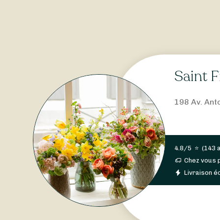
Saint F
198 Av. Ant
4.8/5
⭐
(
143 
Chez vous 
Livraison éc