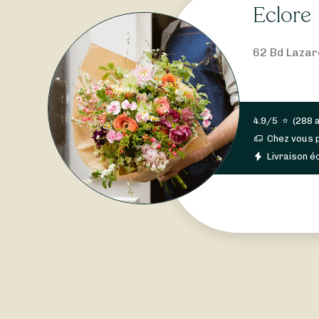
Eclore
62 Bd Lazar
4.9/5
⭐
(
288 
Chez vous 
Livraison éc