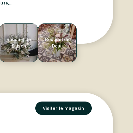
use,...
Bouquet de
Bouquet de
Saison
Deuil
Visiter le magasin