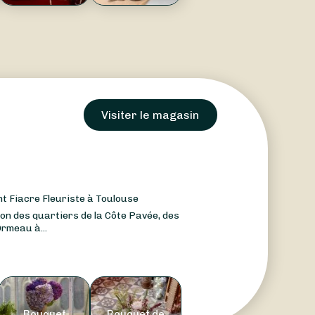
Visiter le magasin
t Fiacre Fleuriste à Toulouse
ion des quartiers de la Côte Pavée, des
Ormeau à...
Bouquet
Bouquet de