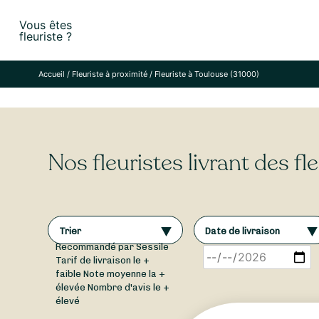
Skip
Vous êtes
to
fleuriste ?
content
Accueil
/
Fleuriste à proximité
/
Fleuriste à Toulouse (31000)
Nos fleuristes livrant des f
Trier
Date de livraison
Recommandé par Sessile
Tarif de livraison le +
faible
Note moyenne la +
élevée
Nombre d'avis le +
élevé