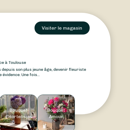
Visiter le magasin
nce à Toulouse
 depuis son plus jeune âge, devenir fleuriste
 évidence. Une fois...
Bouquet
Bouquet
d'Hortensias
Amour