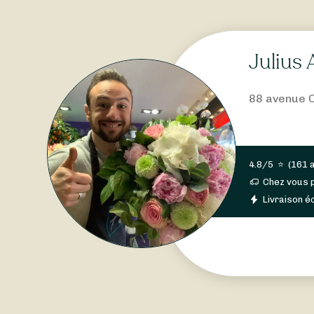
Julius 
88 avenue C
4.8/5
⭐
(
161 
Chez vous 
Livraison éc