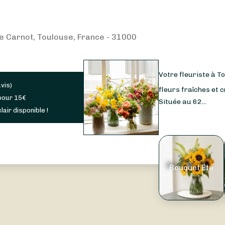
e Carnot, Toulouse, France - 31000
Votre fleuriste à T
avis
)
fleurs fraîches et 
pour
15
€
Située au 62...
lair disponible !
Bouquet Été