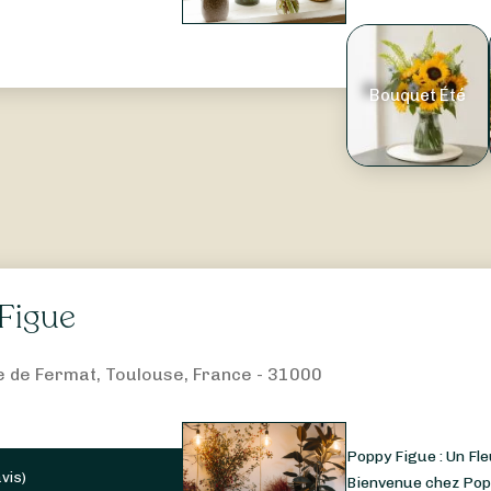
Bouquet Été
Figue
e de Fermat, Toulouse, France - 31000
Poppy Figue : Un F
avis
)
Bienvenue chez Popp