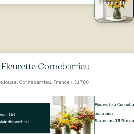
Bouquet Été
 Fleurette Cornebarrieu
oulouse, Cornebarrieu, France - 31700
Fleuriste à Corneba
occasion
pour
15
€
Située au 35 Rte de
lair disponible !