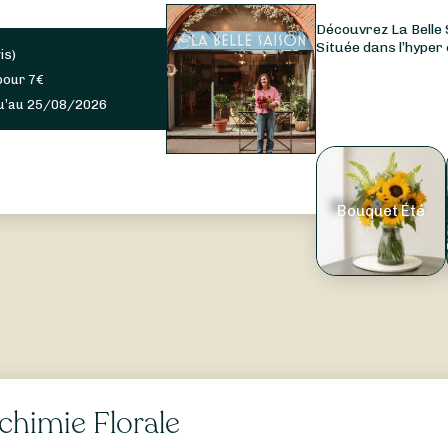
Découvrez La Belle 
Située dans l’hyper 
is
)
pour
7
€
u’au 25/08/2026
Bouquet Été
chimie Florale