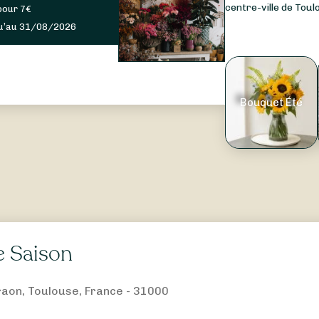
centre-ville de Toulo
pour
7
€
u’au 31/08/2026
Bouquet Été
e Saison
aon, Toulouse, France - 31000