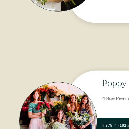
Poppy 
4 Rue Pierr
4.8/5
⭐
(
161 