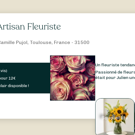
Artisan Fleuriste
amille Pujol, Toulouse, France - 31500
Un fleuriste tenda
avis
)
Passionné de fleurs
était pour Julien une
pour
12
€
lair disponible !
Bouquet Été