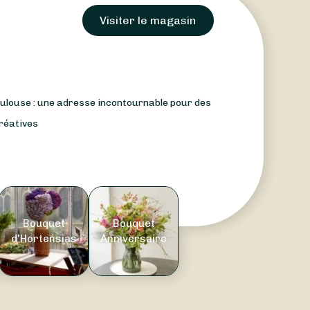
Visiter le magasin
oulouse : une adresse incontournable pour des
créatives
Bouquet
Bouquet
d'Hortensias
Anniversaire