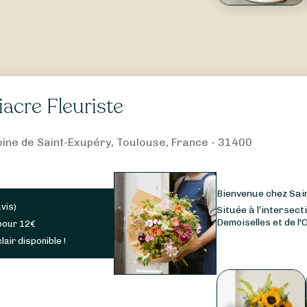
iacre Fleuriste
oine de Saint-Exupéry, Toulouse, France - 31400
Bienvenue chez Sain
avis
)
Située à l’intersect
Demoiselles et de l'
pour
12
€
lair disponible !