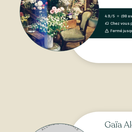
4.9/5
⭐
(
98 av
Chez vous 
Fermé jusq
Gaïa Al