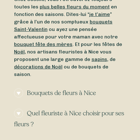
toutes les
plus belles fleurs du moment
en
fonction des saisons. Dites-lui “
je t’aime
”
grâce à l’un de nos somptueux
bouquets
Saint-Valentin
ou ayez une pensée
affectueuse pour votre maman avec notre
bouquet fête des mères
. Et pour les fêtes de
Noël
, nos artisans fleuristes à Nice vous
proposent une large gamme de
sapins
, de
décorations de Noël
ou de bouquets de
saison.
Bouquets de fleurs à Nice
Nice est une ville du sud de la France, située
Quel fleuriste à Nice choisir pour ses
dans le département des
Alpes-Maritimes
dont elle est la préfecture. Elle est également
fleurs ?
l’une des villes les plus importantes de la
région
Provence-Alpes-Côte-d’Azur
. Sa
Nice regorge de nombreux fleuristes, tous