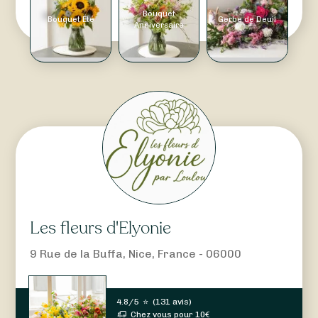
Bouquet
Bouquet Été
Gerbe de Deuil
Anniversaire
Les fleurs d'Elyonie
9 Rue de la Buffa, Nice, France - 06000
4.8/5
⭐
(
131 avis
)
Chez vous pour
10
€