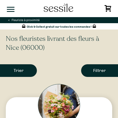
Skip
to
content
Fleuriste à proximité
Click & Collect gratuit sur toutes les commandes !
Nos fleuristes livrant des fleurs à
Nice (06000)
Trier
Filtrer