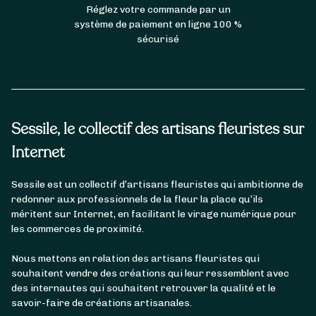
Réglez votre commande par un
système de paiement en ligne 100 %
Les fleuristes à Nice Libération
sécurisé
Le quartier Libération de Nice est un quartier
excentré en pleine revitalisation urbaine. Il
est construit autour de l’avenue Saint-
Lambert et l’avenue Malausséna. Il s’agit d’un
Sessile, le collectif des artisans fleuristes sur
ancien quartier industriel, aujourd’hui
réaménagé en quartier résidentiel. Il abrite
Internet
notamment l’église Sainte-Jeanne-d’Arc.
Sessile est un collectif d’artisans fleuristes qui ambitionne de
En toute occasion, trouvez un
bouquet de
redonner aux professionnels de la fleur la place qu’ils
fleurs unique
auprès de nos fleuristes à Nice
méritent sur Internet, en facilitant le virage numérique pour
Libération. Rien de tel pour
offrir un cadeau
les commerces de proximité.
ou décorer son intérieur avec des bouquets
authentiques et de qualité artisanale.
Nous mettons en relation des artisans fleuristes qui
souhaitent vendre des créations qui leur ressemblent avec
Les fleuristes à Nice Mont-Boron
des internautes qui souhaitent retrouver la qualité et le
savoir-faire de créations artisanales.
Mont-Boron est un quartier construit sur la