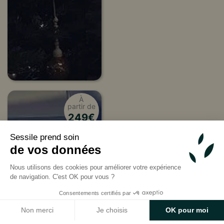
À
partir de
249
€
Sessile prend soin
de vos données
Nous utilisons des cookies pour améliorer votre expérience
de navigation. C'est OK pour vous ?
Consentements certifiés par
Non merci
Je choisis
OK pour moi