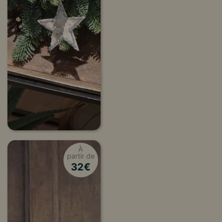
À
partir de
32
€