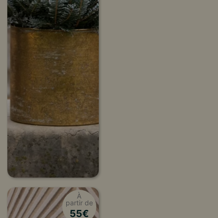
À
partir de
55
€