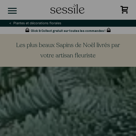
Skip
to
content
Plantes et décorations florales
Click & Collect gratuit sur toutes les commandes !
Les plus beaux Sapins de Noël livrés par
votre artisan fleuriste