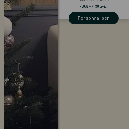
fleuriste à Le Mans
4.9
/5
⭐
(
189
avis)
Personnaliser