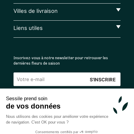
Villes de livraison
Liens utiles
Inscrivez-vous à notre newsletter pour retrouver les
dernières fleurs de saison
Veuillez
laisser
Sessile prend soin
ce
4.4
/5 ⭐ | 120 000+ bouquets livrés |
811
avis
de vos données
champ
Achats 100% sécurisés
vide.
Nous utilisons des cookies pour améliorer votre expérience
de navigation. C'est OK pour vous ?
Consentements certifiés par
2026 — © Sessile SAS