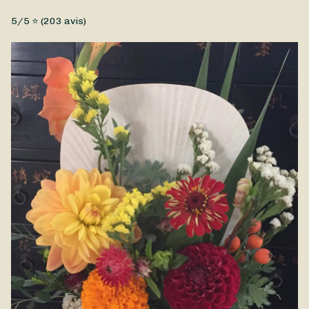
Fleurs fraîches, Fleurs séchées, Objets et accessoires
5
/5 ⭐ (
203
avis)
Produit à la commande, sur mesure, taille et budget et
couleurs souhaitées.
Couronne de sapin frais, montée sur une armature métallique
ou un support en paille. Elle est décorée de végétaux frais ou
séchées et d'éléments décoratifs tels que des boules de Noël,
du ruban.
Exemple : couronne 45 à 50 cm de diamètre pour une agence
immobilière aux couleurs de leur logo.
Vous pouvez y ajouter une guirlande lumineuse à pile
dissimuler à l'arrière.