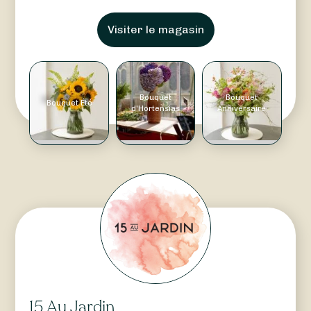
Visiter le magasin
Bouquet
Bouquet
Bouquet Été
d'Hortensias
Anniversaire
15 Au Jardin