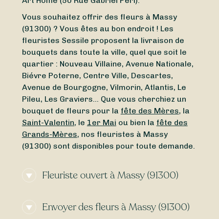
Art Home (50 Rue Gabriel Péri).
Vous souhaitez offrir des fleurs à Massy
(91300) ? Vous êtes au bon endroit ! Les
fleuristes Sessile proposent la livraison de
bouquets dans toute la ville, quel que soit le
quartier : Nouveau Villaine, Avenue Nationale,
Biévre Poterne, Centre Ville, Descartes,
Avenue de Bourgogne, Vilmorin, Atlantis, Le
Pileu, Les Graviers… Que vous cherchiez un
bouquet de fleurs pour la
fête des Mères
, la
Saint-Valentin
, le
1er Mai
ou bien la
fête des
Grands-Mères
, nos fleuristes à Massy
(91300) sont disponibles pour toute demande.
Fleuriste ouvert à Massy (91300)
Vous cherchez un
fleuriste ouvert aujourd’hui
Envoyer des fleurs à Massy (91300)
à Massy (91300) ou un
fleuriste ouvert en ce
moment
à proximité ? Grâce à Sessile,