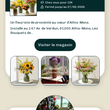
Chez vous pour
10
€
Fermé jusqu’au 07/09/2026
Un fleuriste de proximité au cœur d’Athis-Mons
Installé au 147 Av. de Verdun, 91200 Athis-Mons, Les
Bouquets de...
Visiter le magasin
Bouquet
Bouquet
Bouquet Été
d'Hortensias
Anniversaire