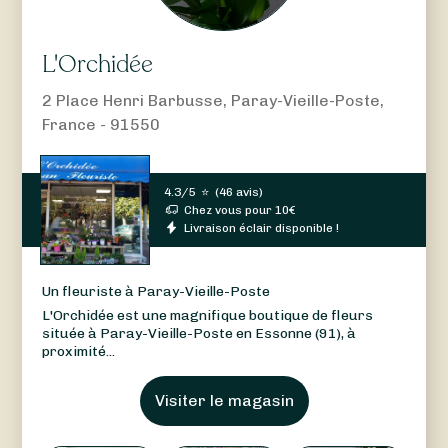
L'Orchidée
2 Place Henri Barbusse, Paray-Vieille-Poste,
France - 91550
4.3/5
⭐
(
46 avis
)
Chez vous pour
10
€
Livraison éclair disponible !
Un fleuriste à Paray-Vieille-Poste
L'Orchidée est une magnifique boutique de fleurs
située à Paray-Vieille-Poste en Essonne (91), à
proximité...
Visiter le magasin