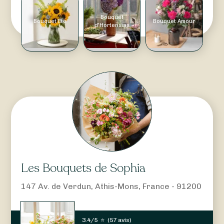
Bouquet
Bouquet Été
Bouquet Amour
d'Hortensias
Les Bouquets de Sophia
147 Av. de Verdun, Athis-Mons, France - 91200
3.4/5
⭐
(
57 avis
)