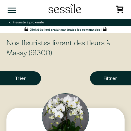
Skip
to
content
Fleuriste à proximité
Click & Collect gratuit sur toutes les commandes !
Nos fleuristes livrant des fleurs à
Massy (91300)
Trier
Filtrer