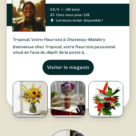
3.8/5
⭐
(
46 avis
)
Chez vous pour
10
€
Livraison éclair disponible !
Tropical, Votre Fleuriste à Chatenay-Malabry
Bienvenue chez Tropical, votre fleuriste passionné
situé en face du dépôt de la poste à...
Visiter le magasin
Bouquet
L'apres st
Bouquet Été
d'Hortensias
valentin