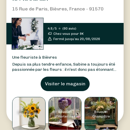
15 Rue de Paris, Bièvres, France - 91570
4.8/5
⭐
(
90 avis
)
Chez vous pour
8
€
Fermé jusqu’au 20/08/2026
Une fleuriste à Bièvres
Depuis sa plus tendre enfance, Sabine a toujours été
passionnée par les fleurs : il n’est donc pas étonnant...
Visiter le magasin
Bouquet
Bouquet
Bouquet Été
d'Hortensias
Champêtre