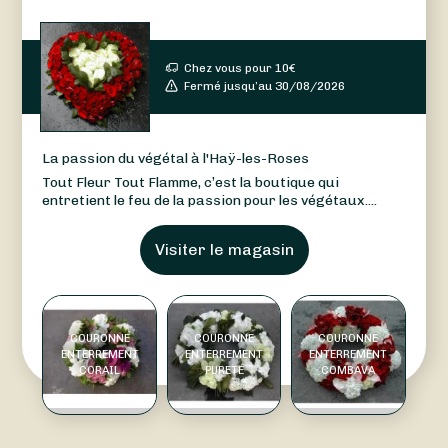
Chez vous pour
10
€
Fermé jusqu’au 30/08/2026
La passion du végétal à l'Haÿ-les-Roses
Tout Fleur Tout Flamme, c’est la boutique qui
entretient le feu de la passion pour les végétaux....
Visiter le magasin
COURONNE
COURONNE
COURONNE
ENTERREMENT
ENTERREMENT
ENTERREMENT
CORAIL
PURETÉ
COMBAVA