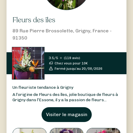
Fleurs des îles
89 Rue Pierre Brossolette, Grigny, France -
91350
3.5/5
⭐
(
119 avis
)
Chez vous pour
10
€
Fermé jusqu’au 20/08/2026
Un fleuriste tendance à Grigny
A l’origine de Fleurs des îles, jolie boutique de fleurs à
Grigny dans l’Essone, il y a la passion de fleurs...
Visiter le magasin