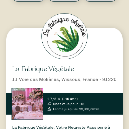
La Fabrique Végétale
11 Voie des Molières, Wissous, France - 91320
4.7/5
⭐
(
146 avis
)
Chez vous pour
10
€
Fermé jusqu’au 29/08/2026
La Fabrique Végétale : Votre Fleuriste Passionné à