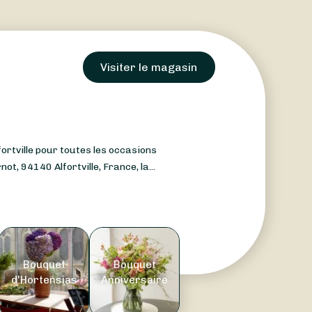
Visiter le magasin
fortville pour toutes les occasions
ot, 94140 Alfortville, France, la...
Bouquet
Bouquet
d'Hortensias
Anniversaire