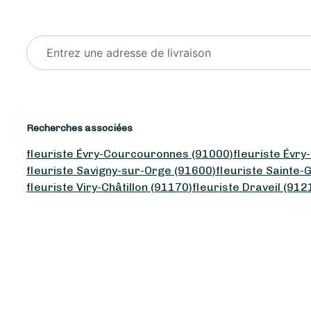
Recherches associées
fleuriste Évry-Courcouronnes (91000)
fleuriste Évr
fleuriste Savigny-sur-Orge (91600)
fleuriste Sainte-
fleuriste Viry-Châtillon (91170)
fleuriste Draveil (912