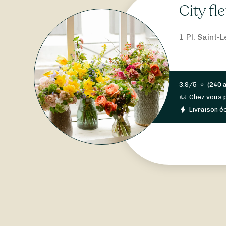
City fl
1 Pl. Saint
3.9/5
⭐
(
240 
Chez vous 
Livraison éc