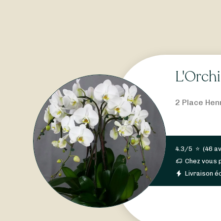
L'Orch
2 Place Hen
4.3/5
⭐
(
46 av
Chez vous 
Livraison éc