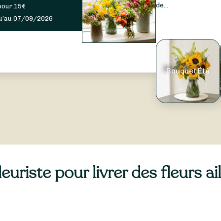
de...
pour
15
€
u’au 07/09/2026
Bouquet Été
uriste pour livrer des fleurs a