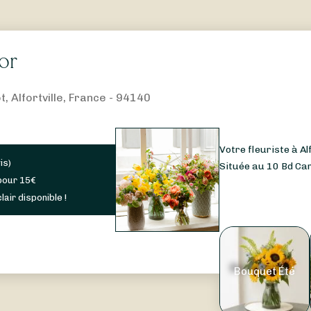
or
, Alfortville, France - 94140
Votre fleuriste à Al
is
)
Située au 10 Bd Carn
pour
15
€
lair disponible !
Bouquet Été