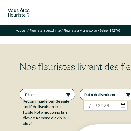
Skip
Vous êtes
to
fleuriste ?
content
Accueil
/
Fleuriste à proximité
/
Fleuriste à Vigneux-sur-Seine (91270)
Nos fleuristes livrant des f
Trier
Date de livraison
Recommandé par Sessile
Tarif de livraison le +
faible
Note moyenne la +
élevée
Nombre d'avis le +
élevé