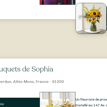
Bouquet Été
uquets de Sophia
Verdun, Athis-Mons, France - 91200
Un fleuriste de pro
is
)
Installé au 147 Av