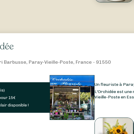
idée
ri Barbusse, Paray-Vieille-Poste, France - 91550
Un fleuriste à Para
is
)
L'Orchidée est une 
Vieille-Poste en Ess
pour
15
€
lair disponible !