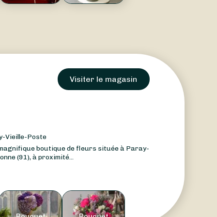
Visiter le magasin
y-Vieille-Poste
magnifique boutique de fleurs située à Paray-
onne (91), à proximité...
Bouquet
Bouquet