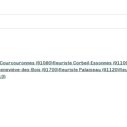
y-Courcouronnes (91080)
fleuriste Corbeil-Essonnes (9110
Geneviève-des-Bois (91700)
fleuriste Palaiseau (91120)
fle
10)