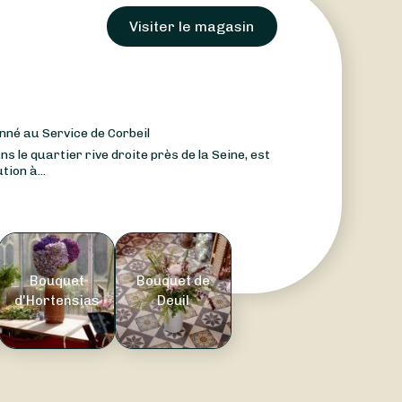
Visiter le magasin
nné au Service de Corbeil
ns le quartier rive droite près de la Seine, est
tion à...
Bouquet
Bouquet de
d'Hortensias
Deuil