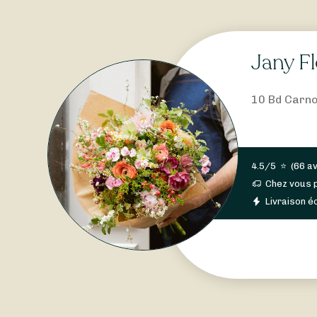
Jany Fl
10 Bd Carnot
4.5/5
⭐
(
66 av
Chez vous 
Livraison éc