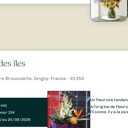
Bouquet Été
des îles
re Brossolette, Grigny, France - 91350
Un fleuriste tendan
avis
)
A l’origine de Fleurs
l’Essone, il y a la pa
pour
15
€
u’au 20/08/2026