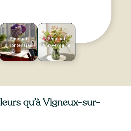
Bouquet
Bouquet
d'Hortensias
Anniversaire
illeurs qu’à Vigneux-sur-