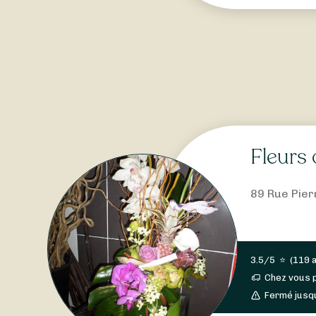
Fleurs 
89 Rue Pier
3.5/5
⭐
(
119 
Chez vous 
Fermé jusq