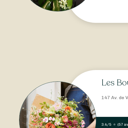
Les Bo
147 Av. de 
3.4/5
⭐
(
57 av