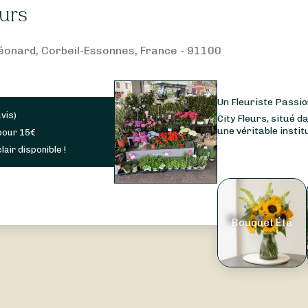
eurs
-Léonard, Corbeil-Essonnes, France - 91100
Un Fleuriste Passio
avis
)
City Fleurs, situé da
une véritable institu
pour
15
€
lair disponible !
Bouquet Été