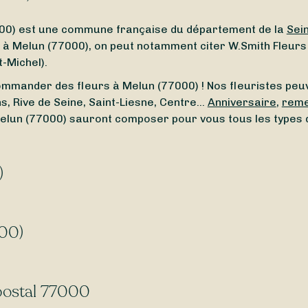
000) est une commune française du département de la
Sei
 Melun (77000), on peut notamment citer W.Smith Fleurs (32 
t-Michel).
commander des fleurs à Melun (77000) ! Nos fleuristes peuve
ns, Rive de Seine, Saint-Liesne, Centre…
Anniversaire
,
reme
 Melun (77000) sauront composer pour vous tous les types 
)
ité de Melun (77000) ? À la recherche d’un
fleuriste ouver
e ouvert autour de vous. Que vous cherchiez un
fleuriste o
000)
ivraison express
, vous permettant de recevoir vos bouquet
ours sur 7
, y compris le
dimanche
et les
jours fériés
. Et ce
 postal 77000