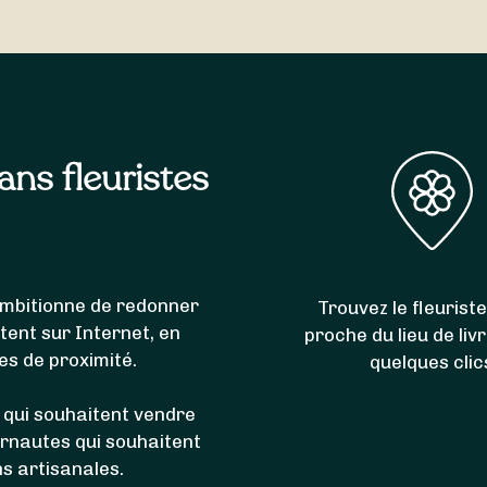
e de livrer l’intégralité des communes du code postal 770
ochette
et
Livry-sur-Seine
.
sans fleuristes
i ambitionne de redonner
Trouvez le fleuriste
itent sur Internet, en
proche du lieu de liv
es de proximité.
quelques clic
 qui souhaitent vendre
ernautes qui souhaitent
ns artisanales.