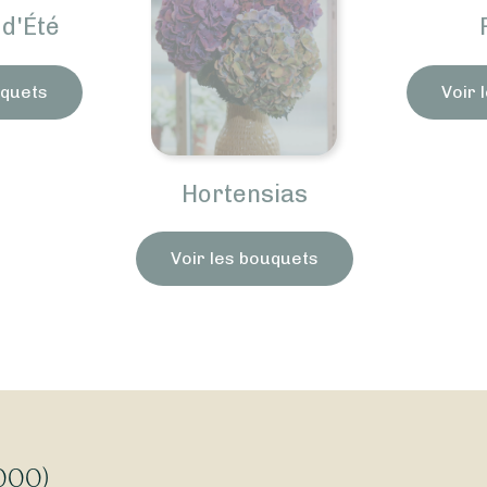
d'Été
uquets
Voir 
Hortensias
Voir les bouquets
7000)