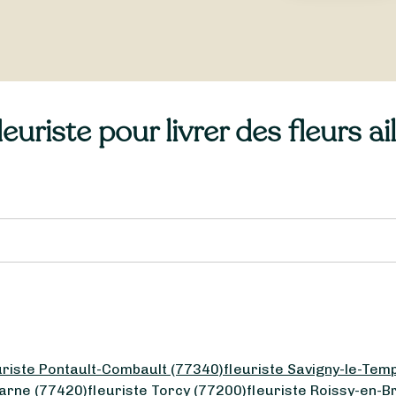
uriste pour livrer des fleurs ai
uriste Pontault-Combault (77340)
fleuriste Savigny-le-Tem
arne (77420)
fleuriste Torcy (77200)
fleuriste Roissy-en-B