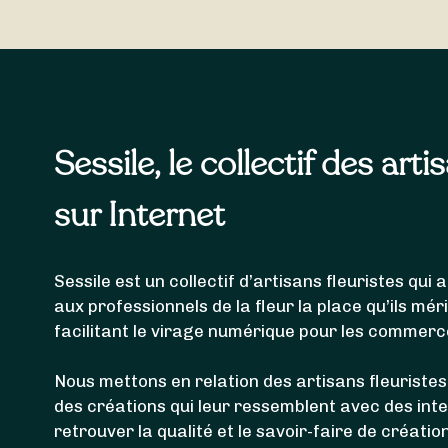
Les fleuristes référencés ci-dessus sont en mesur
livrer votre bouquet de fleurs à
Vaux-le-Pénil
,
La R
Sessile, le collectif des arti
sur Internet
Sessile est un collectif d’artisans fleuristes qu
aux professionnels de la fleur la place qu’ils mér
facilitant le virage numérique pour les commerc
Nous mettons en relation des artisans fleuristes
des créations qui leur ressemblent avec des int
retrouver la qualité et le savoir-faire de créatio