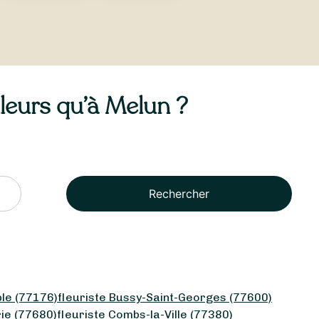
lleurs qu’à Melun ?
Rechercher
ple (77176)
fleuriste Bussy-Saint-Georges (77600)
rie (77680)
fleuriste Combs-la-Ville (77380)