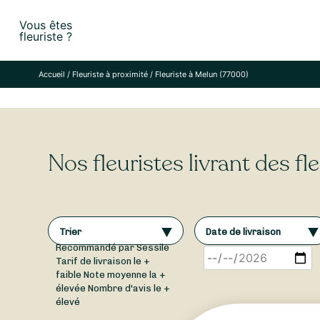
Skip
Vous êtes
to
fleuriste ?
content
Accueil
/
Fleuriste à proximité
/
Fleuriste à Melun (77000)
Nos fleuristes livrant des f
Trier
Date de livraison
Recommandé par Sessile
Tarif de livraison le +
faible
Note moyenne la +
élevée
Nombre d'avis le +
élevé