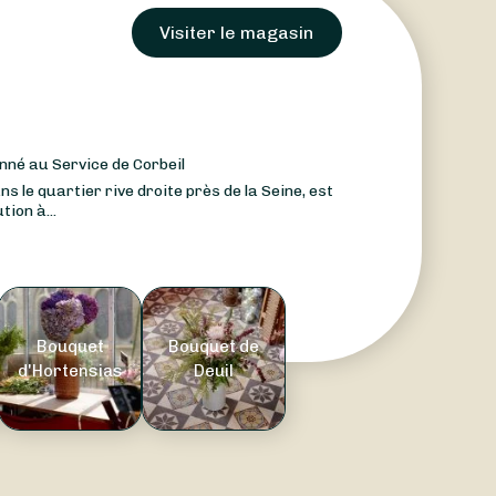
Visiter le magasin
nné au Service de Corbeil
ns le quartier rive droite près de la Seine, est
tion à...
Bouquet
Bouquet de
d'Hortensias
Deuil