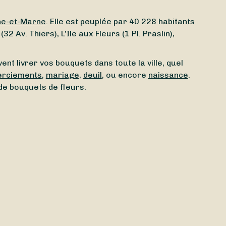
ne-et-Marne
. Elle est peuplée par 40 228 habitants
Av. Thiers), L’Ile aux Fleurs (1 Pl. Praslin),
nt livrer vos bouquets dans toute la ville, quel
rciements
,
mariage
,
deuil
, ou encore
naissance
.
de bouquets de fleurs.
t aujourd’hui
à Melun (77000) ? Peu importe le jour
uvert le dimanche
ou bien un
fleuriste ouvert le
s de fleurs le
lendemain
voire le
jour-même
. Avec
 n’est pas tout : la livraison est même parfois