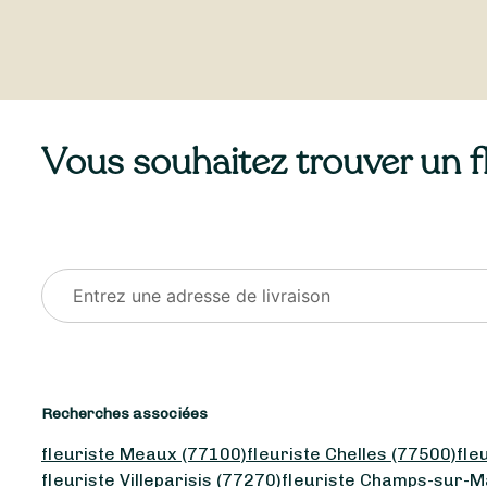
Vous souhaitez trouver un fle
Recherches associées
fleuriste Meaux (77100)
fleuriste Chelles (77500)
fle
fleuriste Villeparisis (77270)
fleuriste Champs-sur-M