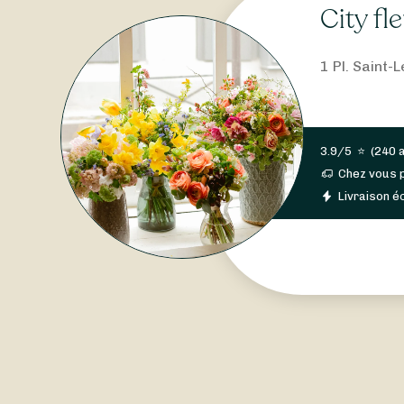
City fl
1 Pl. Saint
3.9/5
⭐
(
240 
Chez vous 
Livraison éc