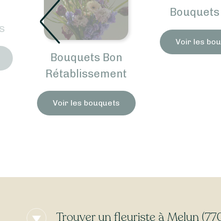
Bouquets 
s
Voir les bo
Bouquets Bon
Rétablissement
Voir les bouquets
Trouver un fleuriste à Melun (7