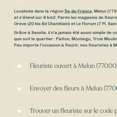
Localisée dans la région
Île-de-France
, Melun (77
et s’étend sur 8 km2. Parmi les magasins de fleurs à
Oreve (20 bis Bd Chamblain) et Le Florum (7 Pl. Sain
Grâce à Sessile, il n’a jamais été aussi simple de 
que soit le quartier : Patton, Montaigu, Trois Mouli
Peu importe l’occasion à fleurir, nos fleuristes à
Fleuriste ouvert à Melun (77000
Besoin d’un
fleuriste ouvert actuellement
à proxim
et l’heure, trouvez en toute simplicité un fleurist
Envoyer des fleurs à Melun (77
lundi
, Sessile est là pour vous aider.
Certains fleuristes à Melun (77000) proposent la
l
Sessile, trouvez facilement des artisans livrant
7 j
Trouver un fleuriste sur le code
gratuite
!