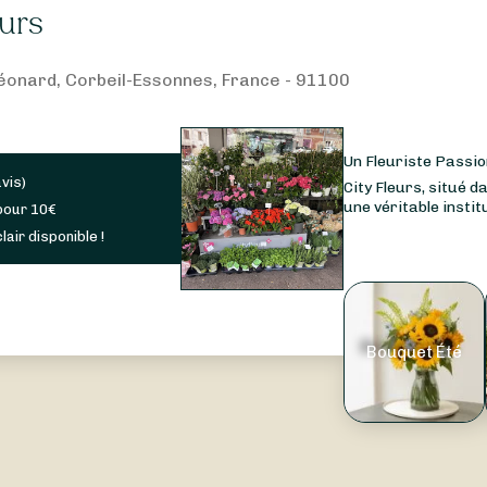
eurs
-Léonard, Corbeil-Essonnes, France - 91100
Un Fleuriste Passio
avis
)
City Fleurs, situé da
une véritable institu
pour
10
€
lair disponible !
Bouquet Été