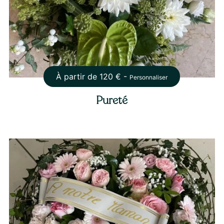
À partir de
120
€ -
Personnaliser
Pureté