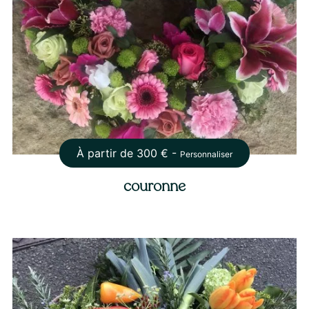
À partir de
300
€ -
Personnaliser
couronne