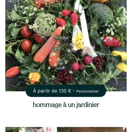
À partir de
130
€ -
Personnaliser
hommage à un jardinier