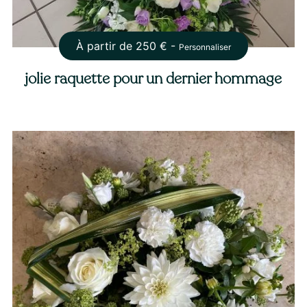
À partir de
250
€ -
Personnaliser
jolie raquette pour un dernier hommage