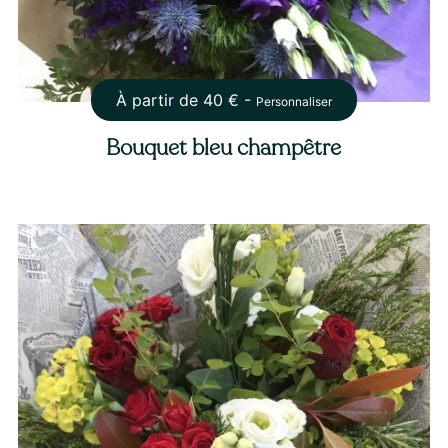
À partir de
40
€ -
Personnaliser
Bouquet bleu champêtre