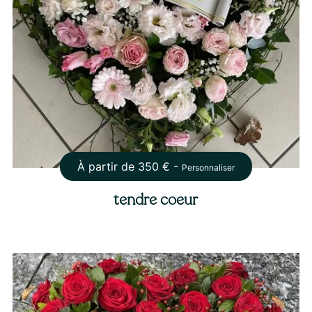
À partir de
350
€ -
Personnaliser
tendre coeur