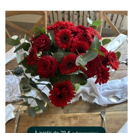
À partir de
79
€ -