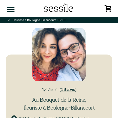
Skip
to
content
Fleuriste à Boulogne-Billancourt (92100)
4,4/5
⭐
(
16 avis
)
Au Bouquet de la Reine
,
fleuriste à Boulogne-Billancourt