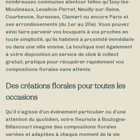
nombreuses communes alentour telles qu’Issy-les-
Moulineaux, Levallois-Perret, Neuilly-sur-Seine,
Courbevoie, Suresnes, Clamart ou encore Paris et
ses arrondissements (du 1er au 20e). Vous pouvez
ainsi faire parvenir vos bouquets à vos proches en
toute simplicité, qu’ils habitent à proximité immédiate
ou dans une ville voisine. La boutique met également
à votre disposition un service de click & collect
gratuit, pratique pour récupérer rapidement vos
compositions florales sans attente.
À partir de
40
€ -
Personnaliser
Des créations florales pour toutes les
Bouquet de Fleurs Séchées
occasions
Qu’il s’agisse d’un événement particulier ou d’une
attention du quotidien, votre fleuriste à Boulogne-
Billancourt imagine des compositions florales
variées et adaptées à chaque moment de la vie.