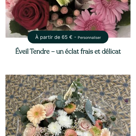
À partir de
65
€ -
Personnaliser
Éveil Tendre – un éclat frais et délicat