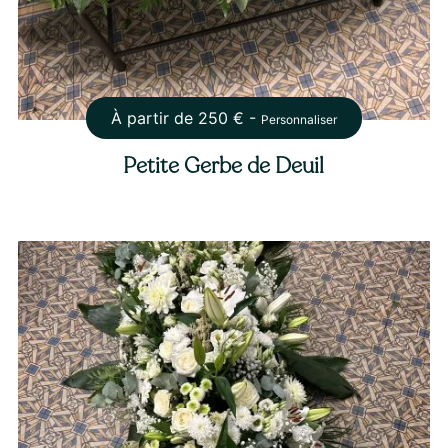
À partir de
250
€ -
Personnaliser
Petite Gerbe de Deuil