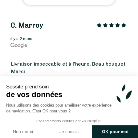
À partir de
40
€ -
Personnaliser
C. Marroy
Bouquet Exotique
il y a 2 mois
Livraison impeccable et à l'heure. Beau bouquet.
Merci
Sessile prend soin
de vos données
Germain Trouvé
Nous utilisons des cookies pour améliorer votre expérience
il y a 4 mois
de navigation. C'est OK pour vous ?
Consentements certifiés par
Non merci
Je choisis
OK pour moi
Franchement, une super découverte ! Les fleurs