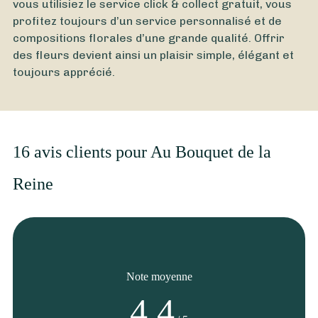
vous utilisiez le service click & collect gratuit, vous
profitez toujours d’un service personnalisé et de
compositions florales d’une grande qualité. Offrir
des fleurs devient ainsi un plaisir simple, élégant et
toujours apprécié.
16 avis clients pour Au Bouquet de la
Reine
Note moyenne
4,4
À partir de
40
€ -
Personnaliser