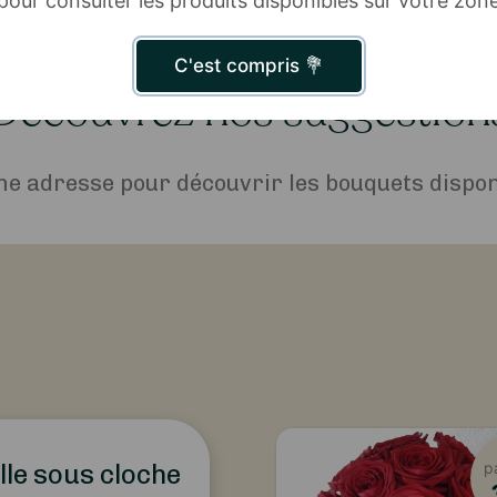
pour consulter les produits disponibles sur votre zon
C'est compris 💐
Découvrez nos suggestion
ne adresse pour découvrir les bouquets disponi
p
lle sous cloche