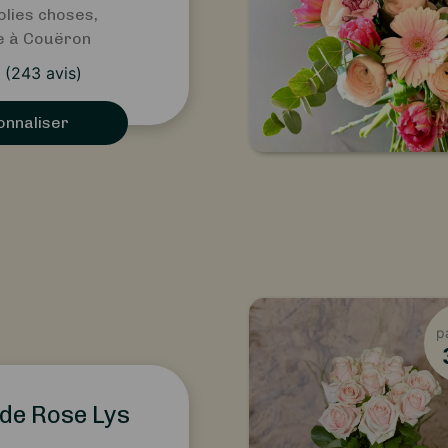
olies choses,
te à Couëron
(
243
avis)
onnaliser
p
de Rose Lys