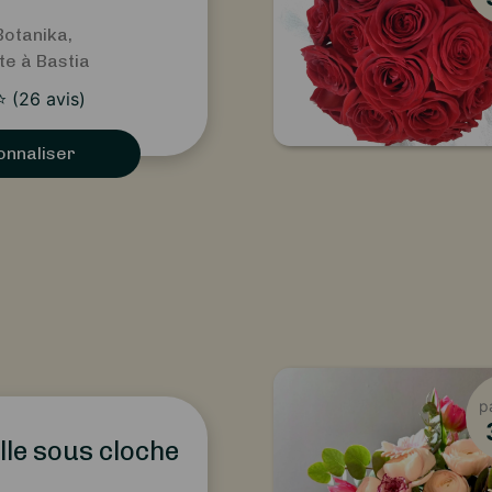
Botanika,
te à Bastia
⭐
(
26
avis)
onnaliser
p
lle sous cloche