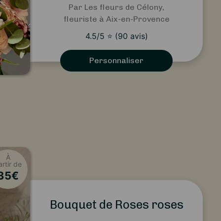
Par Les fleurs de Célony,
fleuriste à Aix-en-Provence
4.5
/5
⭐
(
90
avis)
Personnaliser
À
artir de
35
€
Bouquet de Roses roses