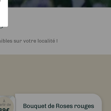
e
s
bles sur votre localité !
À
artir de
Bouquet de Roses rouges
39
€