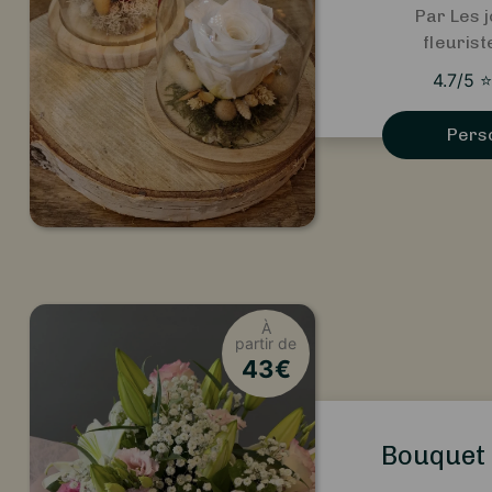
Par Les j
fleuris
4.7
/5
⭐
Pers
À
partir de
43
€
Bouquet 