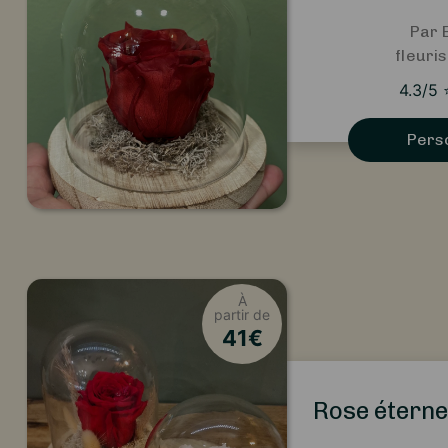
Par 
fleuris
4.3
/5
Pers
À
partir de
41
€
Rose éterne