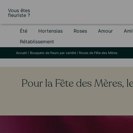
Skip
Vous êtes
to
fleuriste ?
content
Été
Hortensias
Roses
Amour
Ami
Rétablissement
Accueil
/
Bouquets de fleurs par variété
/
Roses de Fête des Mères
Pour la Fête des Mères, l