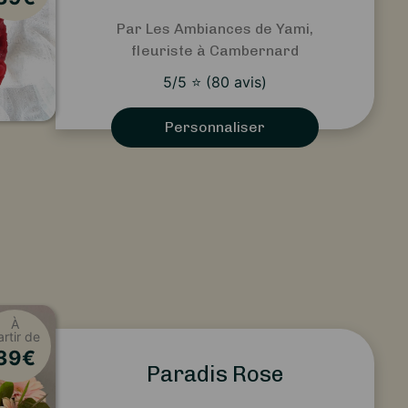
Par Les Ambiances de Yami,
fleuriste à Cambernard
5
/5
⭐
(
80
avis)
Personnaliser
À
artir de
39
€
Paradis Rose