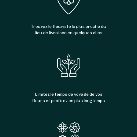
Marie-des-Champs
,
Les Hauts-de-Caux
,
Allouville-Bellefosse
,
Auzebosc
,
Touffreville-
la-Corbeline
,
Croix-Mare
,
Étoutteville
,
Trouvez le fleuriste le plus proche du
Blacqueville
,
Hautot-Saint-Sulpice
,
Saint-Clair-
lieu de livraison en quelques clics
sur-les-Monts
,
Saint-Aubin-de-Crétot
,
Écalles-
Alix
,
Bois-Himont
,
Carville-la-Folletière
,
Écretteville-lès-Baons
,
Baons-le-Comte
et
Hautot-le-Vatois
.
Limitez le temps de voyage de vos
fleurs et profitez en plus longtemps