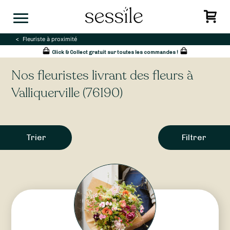
Skip
to
content
Fleuriste à proximité
Click & Collect gratuit sur toutes les commandes !
Nos fleuristes livrant des fleurs à
Valliquerville (76190)
Trier
Filtrer