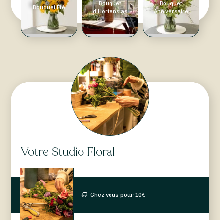
Bouquet
Bouquet
Bouquet Été
d'Hortensias
Anniversaire
Votre Studio Floral
Chez vous pour
10
€