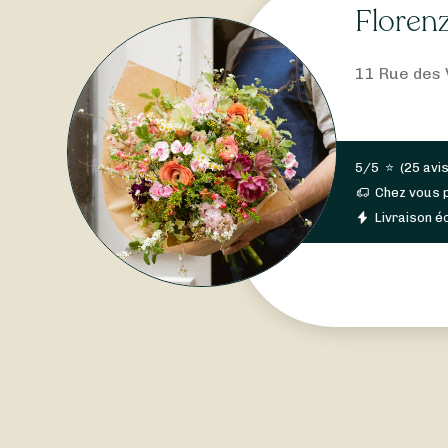
Floren
11 Rue des 
5/5
⭐
(
25 avi
Chez vous 
Livraison éc