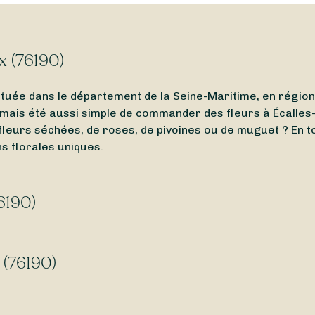
ix (76190)
ituée dans le département de la
Seine-Maritime
, en régio
 jamais été aussi simple de commander des fleurs à Écalles-
 fleurs séchées, de roses, de pivoines ou de muguet ? En to
ns florales uniques.
76190)
alles-Alix (76190) ou un
fleuriste ouvert en ce moment
à p
6190), même le
dimanche
et le
lundi
.
 (76190)
Alix (76190) ? Certains de nos fleuristes vous permetten