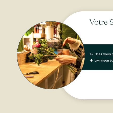
Votre S
Chez vous 
Livraison éc