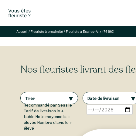
Skip
Vous êtes
to
fleuriste ?
content
Accueil
/
Fleuriste à proximité
/
Fleuriste à Écalles-Alix (76190)
Nos fleuristes livrant des fl
Trier
Date de livraison
Recommandé par Sessile
Tarif de livraison le +
faible
Note moyenne la +
élevée
Nombre d'avis le +
élevé