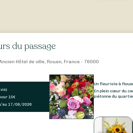
eurs du passage
'Ancien Hôtel de ville, Rouen, France - 76000
Un fleuriste à Roue
avis
)
En plein cœur du ce
piétonne du quartier
pour
15
€
u’au 17/08/2026