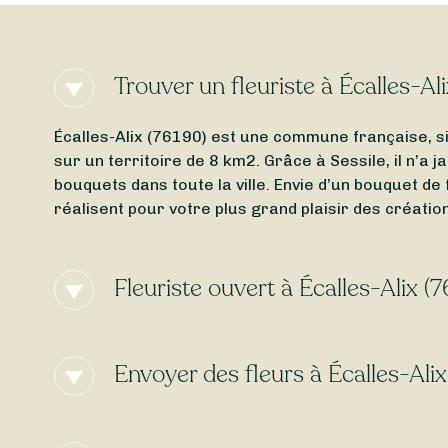
Trouver un fleuriste à Écalles-Al
Écalles-Alix (76190) est une commune française, s
sur un territoire de 8 km2. Grâce à Sessile, il n’a
bouquets dans toute la ville. Envie d’un bouquet de
réalisent pour votre plus grand plaisir des créatio
Fleuriste ouvert à Écalles-Alix (
Vous cherchez un
fleuriste ouvert aujourd’hui
à Éc
clics un fleuriste ouvert autour de Écalles-Alix (7
Envoyer des fleurs à Écalles-Alix
Besoin d’une
livraison de fleurs express
à Écalles-