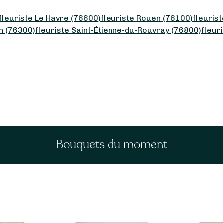
fleuriste Le Havre (76600)
fleuriste Rouen (76100)
fleuris
en (76300)
fleuriste Saint-Étienne-du-Rouvray (76800)
fleur
Bouquets du moment