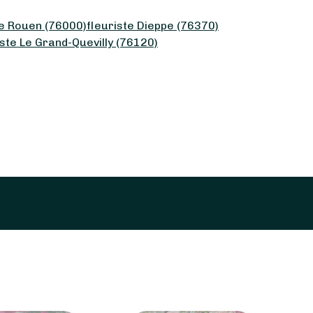
te Rouen (76000)
fleuriste Dieppe (76370)
iste Le Grand-Quevilly (76120)