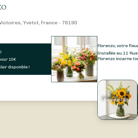
zo
Victoires, Yvetot, France - 76190
Florenzo, votre fleu
s
)
Installée au 11 Rue
Florenzo incarne tout
pour
10
€
lair disponible !
Bouquet Été