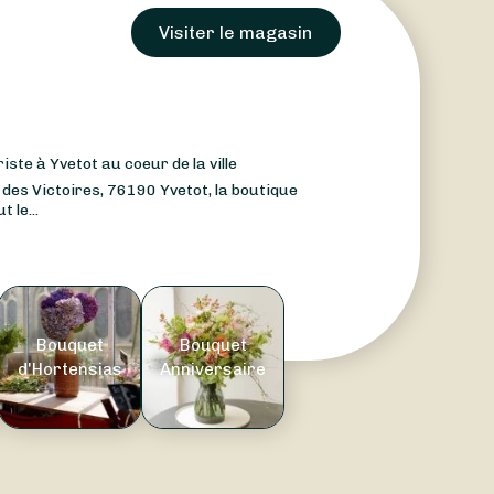
Visiter le magasin
riste à Yvetot au coeur de la ville
 des Victoires, 76190 Yvetot, la boutique
 le...
Bouquet
Bouquet
d'Hortensias
Anniversaire