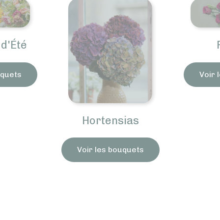
Roses
Voir les bouquets
tensias
es bouquets