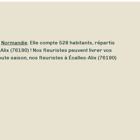
n
Normandie
. Elle compte 528 habitants, répartis
Alix (76190) ! Nos fleuristes peuvent livrer vos
ute saison, nos fleuristes à Écalles-Alix (76190)
roximité ? Grâce à Sessile, trouvez en quelques
t de recevoir vos bouquets
demain
ou même