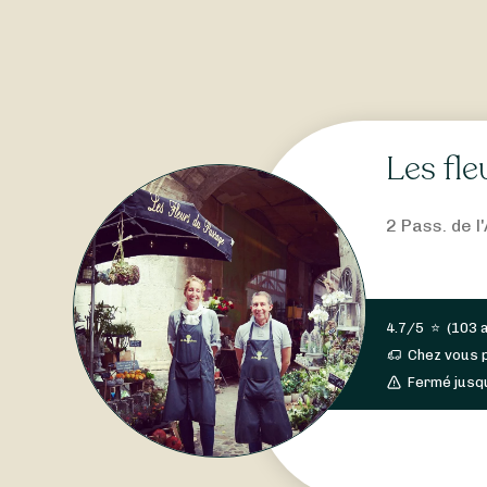
Les fl
2 Pass. de l
4.7/5
⭐
(
103 
Chez vous 
Fermé jusq