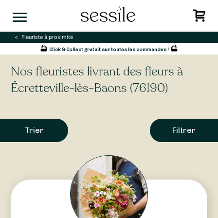
Skip
to
content
Fleuriste à proximité
Click & Collect gratuit sur toutes les commandes !
Nos fleuristes livrant des fleurs à
Écretteville-lès-Baons (76190)
Trier
Filtrer