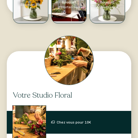
Bouquet
Bouquet
Bouquet Été
d'Hortensias
Anniversaire
Votre Studio Floral
Chez vous pour
10
€