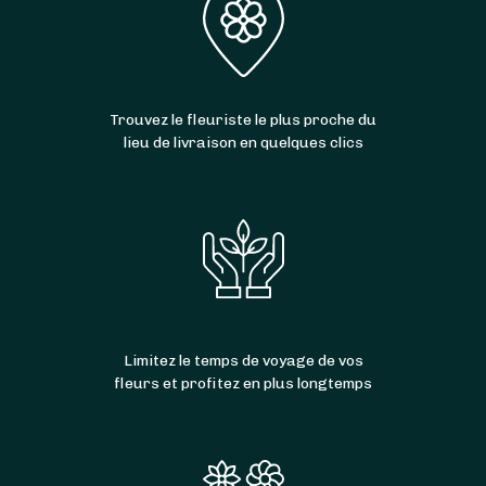
de fleurs à
Yvetot
,
Saint Martin de l’If
,
Sainte-
Marie-des-Champs
,
Valliquerville
,
Les Hauts-
de-Caux
,
Allouville-Bellefosse
,
Auzebosc
,
Touffreville-la-Corbeline
,
Croix-Mare
,
Trouvez le fleuriste le plus proche du
Étoutteville
,
Blacqueville
,
Hautot-Saint-Sulpice
,
lieu de livraison en quelques clics
Saint-Clair-sur-les-Monts
,
Saint-Aubin-de-
Crétot
,
Écalles-Alix
,
Bois-Himont
,
Carville-la-
Folletière
,
Baons-le-Comte
et
Hautot-le-
Vatois
.
Limitez le temps de voyage de vos
fleurs et profitez en plus longtemps