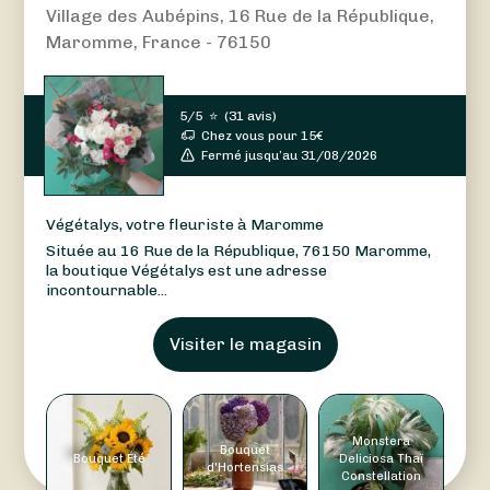
Village des Aubépins, 16 Rue de la République,
Maromme, France - 76150
5/5
⭐
(
31 avis
)
Chez vous pour
15
€
Fermé jusqu’au 31/08/2026
Végétalys, votre fleuriste à Maromme
Située au 16 Rue de la République, 76150 Maromme,
la boutique Végétalys est une adresse
incontournable...
Visiter le magasin
Monstera
Bouquet
Bouquet Été
Deliciosa Thaï
d'Hortensias
Constellation