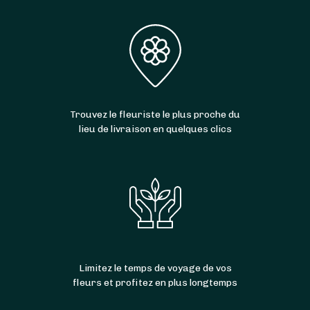
permettant de recevoir vos bouquets de
fleurs le
lendemain
voire le
jour-même
. Avec
Sessile, trouvez facilement des artisans
livrant
7 jours sur 7
, y compris le
dimanche
et
les
jours fériés
. Et ce n’est pas tout : la
livraison est même parfois
gratuite
!
Trouvez le fleuriste le plus proche du
lieu de livraison en quelques clics
Limitez le temps de voyage de vos
fleurs et profitez en plus longtemps