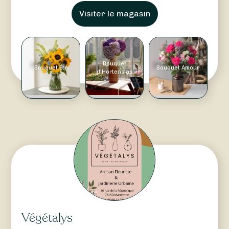
Visiter le magasin
Bouquet
Bouquet Été
Bouquet Amour
d'Hortensias
Végétalys