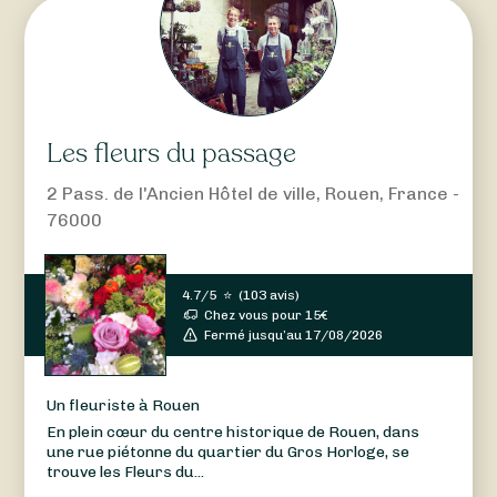
Les fleurs du passage
2 Pass. de l'Ancien Hôtel de ville, Rouen, France -
76000
4.7/5
⭐
(
103 avis
)
Chez vous pour
15
€
Fermé jusqu’au 17/08/2026
Un fleuriste à Rouen
En plein cœur du centre historique de Rouen, dans
une rue piétonne du quartier du Gros Horloge, se
trouve les Fleurs du...