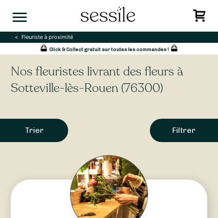
Skip
to
content
Fleuriste à proximité
Click & Collect gratuit sur toutes les commandes !
Nos fleuristes livrant des fleurs à
Sotteville-lès-Rouen (76300)
Trier
Filtrer