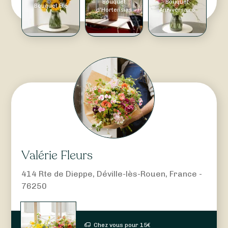
Bouquet
Bouquet
Bouquet Été
d'Hortensias
Anniversaire
Valérie Fleurs
414 Rte de Dieppe, Déville-lès-Rouen, France -
76250
Chez vous pour
15
€