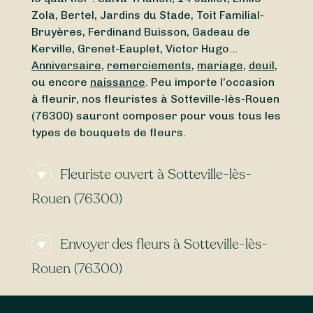
Zola, Bertel, Jardins du Stade, Toit Familial-
Bruyères, Ferdinand Buisson, Gadeau de
Kerville, Grenet-Eauplet, Victor Hugo…
Anniversaire
,
remerciements
,
mariage
,
deuil
,
ou encore
naissance
. Peu importe l’occasion
à fleurir, nos fleuristes à Sotteville-lès-Rouen
(76300) sauront composer pour vous tous les
types de bouquets de fleurs.
Fleuriste ouvert à Sotteville-lès-
Rouen (76300)
Vous cherchez un
fleuriste ouvert aujourd’hui
Envoyer des fleurs à Sotteville-lès-
à Sotteville-lès-Rouen (76300) ou un
fleuriste
ouvert en ce moment
à proximité ? Grâce à
Rouen (76300)
Sessile, trouvez en quelques clics un fleuriste
ouvert autour de Sotteville-lès-Rouen
Certains fleuristes à Sotteville-lès-Rouen
(76300), même le
dimanche
et le
lundi
.
(76300) proposent la
livraison express
, vous