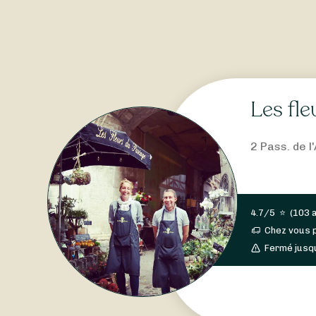
Les fl
2 Pass. de l
4.7/5
⭐
(
103 
Chez vous 
Fermé jusq