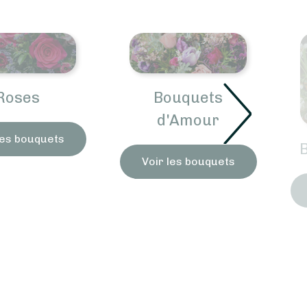
ouquets
'Amour
Bouquets Amitié
les bouquets
Voir les bouquets