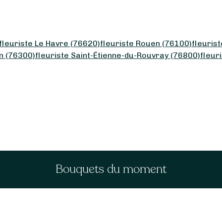
fleuriste Le Havre (76620)
fleuriste Rouen (76100)
fleuris
en (76300)
fleuriste Saint-Étienne-du-Rouvray (76800)
fleur
Bouquets du moment