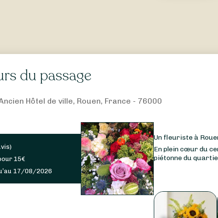
eurs du passage
'Ancien Hôtel de ville, Rouen, France - 76000
Un fleuriste à Roue
avis
)
En plein cœur du ce
piétonne du quartier
pour
15
€
u’au 17/08/2026