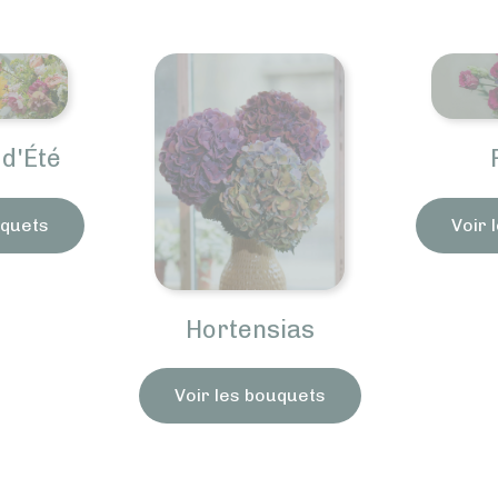
Roses
B
d
Voir les bouquets
Voir 
ias
uquets