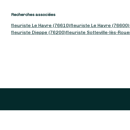
Recherches associées
fleuriste Le Havre (76610)
fleuriste Le Havre (76600)
fleuriste Dieppe (76200)
fleuriste Sotteville-lès-Rou