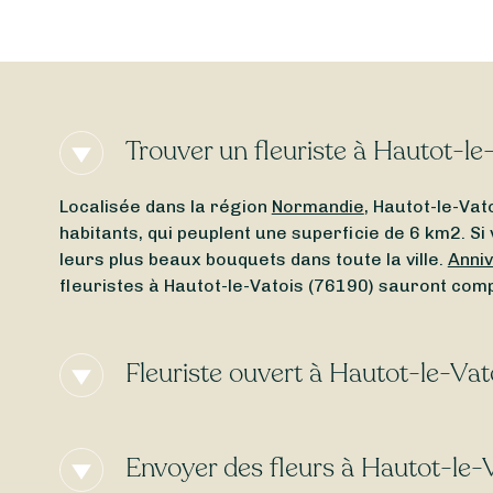
Trouver un fleuriste à Hautot-le
Localisée dans la région
Normandie
, Hautot-le-Va
habitants, qui peuplent une superficie de 6 km2. Si
leurs plus beaux bouquets dans toute la ville.
Anni
fleuristes à Hautot-le-Vatois (76190) sauront com
Fleuriste ouvert à Hautot-le-Vat
Vous cherchez un
fleuriste ouvert actuellement
à 
Quel que soit le jour de la semaine, Sessile vous 
Envoyer des fleurs à Hautot-le-V
lundi
ou d’un
fleuriste ouvert le dimanche
, laissez-