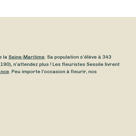
e la
Seine-Maritime
. Sa population s’élève à 343
0), n’attendez plus ! Les fleuristes Sessile livrent
ance
. Peu importe l’occasion à fleurir, nos
te ouvert aujourd’hui
à Hautot-le-Vatois (76190) ?
e vous. Que vous ayez besoin d’un
fleuriste ouvert le