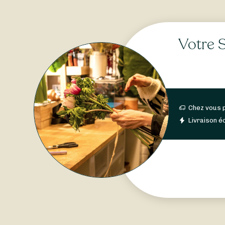
Votre S
Chez vous 
Livraison éc