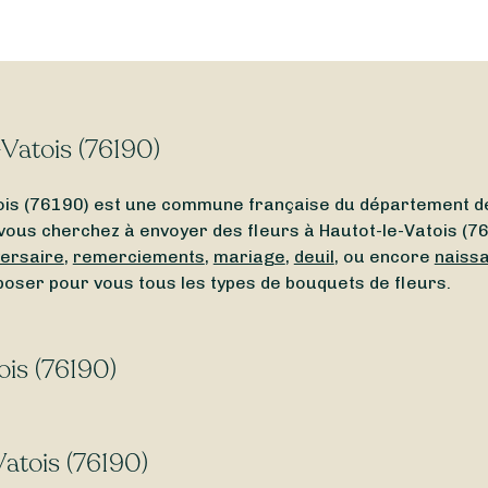
-Vatois (76190)
tois (76190) est une commune française du département d
 vous cherchez à envoyer des fleurs à Hautot-le-Vatois (7619
versaire
,
remerciements
,
mariage
,
deuil
, ou encore
naiss
poser pour vous tous les types de bouquets de fleurs.
ois (76190)
proximité de Hautot-le-Vatois (76190) ? Ou bien un
fleuris
permet de trouver facilement un fleuriste ouvert autour d
atois (76190)
vous guider.