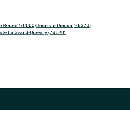
te Rouen (76000)
fleuriste Dieppe (76370)
iste Le Grand-Quevilly (76120)