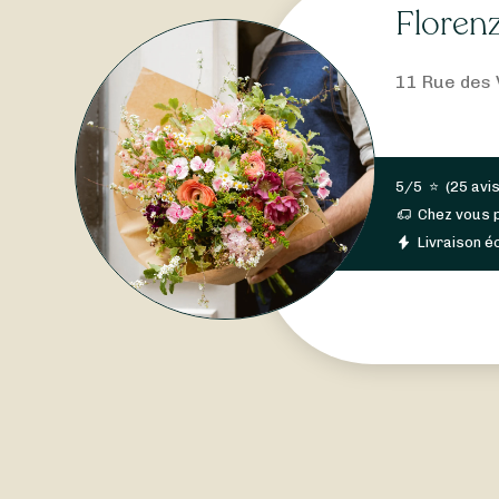
Floren
11 Rue des 
5/5
⭐
(
25 avi
Chez vous 
Livraison éc