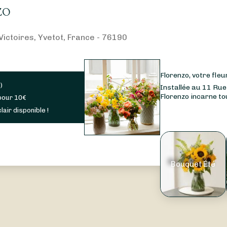
zo
Victoires, Yvetot, France - 76190
Florenzo, votre fleu
s
)
Installée au 11 Rue
Florenzo incarne tout
pour
10
€
lair disponible !
Bouquet Été