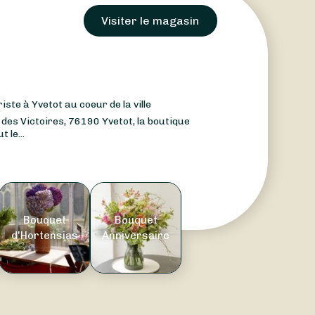
Visiter le magasin
riste à Yvetot au coeur de la ville
 des Victoires, 76190 Yvetot, la boutique
 le...
Bouquet
Bouquet
d'Hortensias
Anniversaire