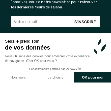
Inscrivez-vous à notre newsletter pour retrouver
les dernières fleurs de saison
Veuillez
laisser
ce
Sessile prend soin
4.4
/5 ⭐ | 120 000+ bouquets livrés |
811
avis
champ
de vos données
Achats 100% sécurisés
vide.
Nous utilisons des cookies pour améliorer votre expérience
de navigation. C'est OK pour vous ?
Consentements certifiés par
2026 — © Sessile SAS
Non merci
Je choisis
OK pour moi
Axeptio consent
Plateforme de Gestion du Consentement : Personnalisez v
10€ offerts sur votre prochaine commande
💐
Notre plateforme vous permet d'adapter et de gérer vos p