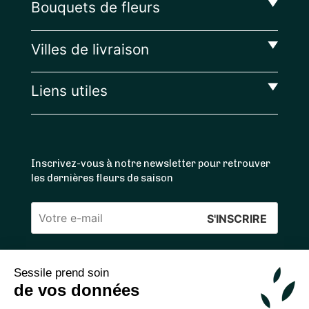
Bouquets de fleurs
Villes de livraison
Liens utiles
Inscrivez-vous à notre newsletter pour retrouver
les dernières fleurs de saison
Veuillez
laisser
ce
Sessile prend soin
4.4
/5 ⭐ | 120 000+ bouquets livrés |
811
avis
champ
de vos données
Achats 100% sécurisés
vide.