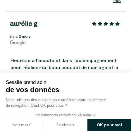
Plus
réactive et de très bon conseil, elle a su
avez réalisé un magnifique travail et nous vous
comprendre exactement ce que nous
en remercions.
souhaitions. Un immense merci pour avoir
aurélie g
contribué à rendre notre mariage aussi beau.
Je garderai un souvenir incroyable de ces
il y a 2 mois
fleurs et je recommande Un Brin de Verdure
sans la moindre hésitation.
Fleuriste à l’écoute et dans l’accompagnement
À partir de
35
€ -
Personnaliser
pour réaliser un beau bouquet de mariage et la
Bouquet Fête des Grands-Pères
décoration fleurale dans la salle de réception.
Disponible à la moindre question. Je
Sessile prend soin
Plus
de vos données
recommande chaudement !
Nous utilisons des cookies pour améliorer votre expérience
1 - 3 sur 134 avis
de navigation. C'est OK pour vous ?
Consentements certifiés par
Vous souhaitez trouver un autre fleuriste, autour de
Non merci
Je choisis
OK pour moi