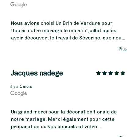
Nous avions choisi Un Brin de Verdure pour
fleurir notre mariage le mardi 7 juillet après
À partir de
35
€ -
avoir découvert le travail de Séverine, que nous
Personnaliser
trouvions déjà magnifique. Et, le résultat a
Plus
Bouquet Rentrée
dépassé toutes nos attentes. Tout était
absolument sublime : mon bouquet, les
boutonnières, les compositions sur les tables, la
Jacques nadege
décoration de notre cérémonie... et même une
couronne que j'ai commandée à la dernière
il y a 1 mois
minute ! Chaque création était d'une grande
finesse et tout était parfaitement harmonieux.
J'ai été émerveillée en découvrant l'ensemble.
C'était encore plus beau que tout ce que j'avais
Un grand merci pour la décoration florale de
imaginé. Au-delà de son immense talent,
notre mariage. Merci également pour cette
Séverine a été d'une grande gentillesse tout au
préparation ou vos conseils et votre
long des préparatifs. Toujours à l'écoute,
bienveillance étaient toujours pertinents. Vous