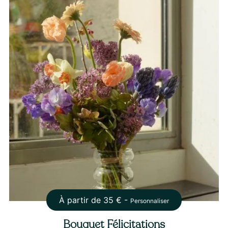
À partir de
35
€ -
Personnaliser
Bouquet Félicitations