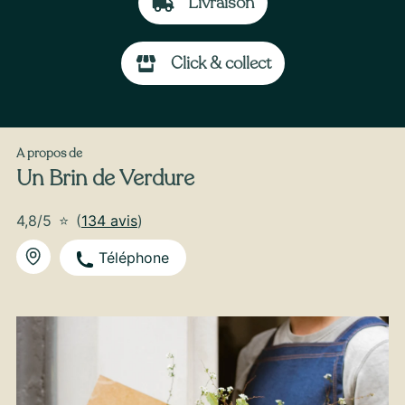
Livraison
À partir de
35
€ -
Personnaliser
Click & collect
Bouquet d’Hortensias
A propos de
Un Brin de Verdure
4,8/5
⭐
(
134 avis
)
Téléphone