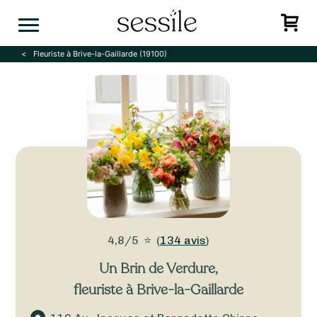
Skip
to
content
Fleuriste à Brive-la-Gaillarde (19100)
4,8/5
⭐
(
134 avis
)
Un Brin de Verdure
,
fleuriste à Brive-la-Gaillarde