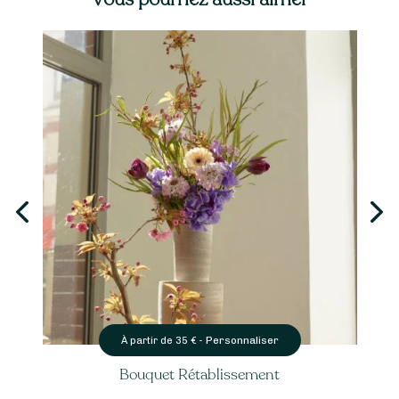
Personnaliser
À partir de
35
€ -
Bouquet Rétablissement