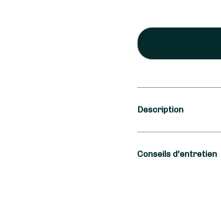
Description
Saison
Conseils d'entretien
Printemps, Été
Occasion
Pour que votre Bouque
longtemps, Un Brin d
Deuil, Fiançailles
d'environ deux centim
de Roses blanches dan