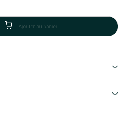
Ajouter au panier
t de Roses blanches reste frais et vibrant plus
e Verdure vous recommande de couper les tiges
, Mariage, Naissance ...
ètres dès réception. Placez ensuite votre Bouquet
s un vase propre, rempli d'eau fraîche. Vous