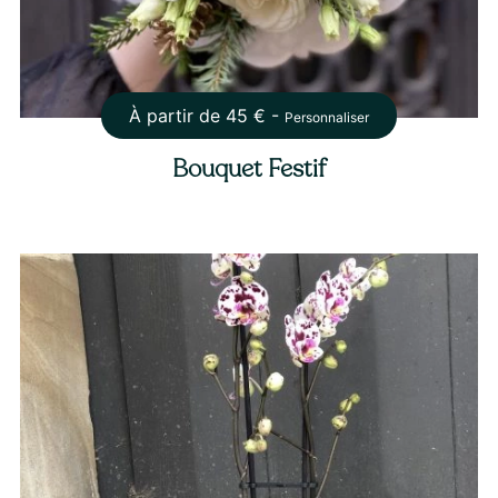
À partir de
45
€ -
Personnaliser
Bouquet Festif