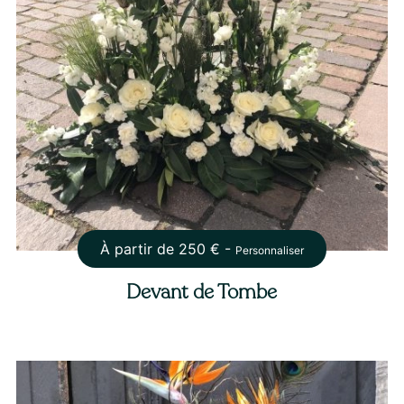
À partir de
250
€ -
Personnaliser
Devant de Tombe