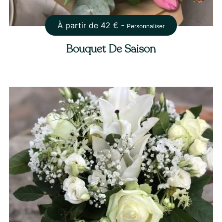
À partir de
42
€ -
Personnaliser
Bouquet De Saison