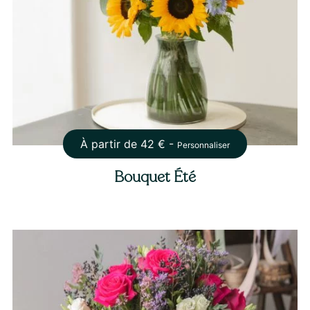
À partir de
42
€ -
Personnaliser
Bouquet Été