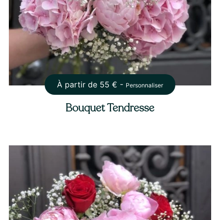
À partir de
55
€ -
Personnaliser
Bouquet Tendresse