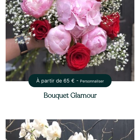
À partir de
65
€ -
Personnaliser
Bouquet Glamour