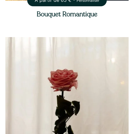
À partir de
65
€ -
Personnaliser
Bouquet Romantique