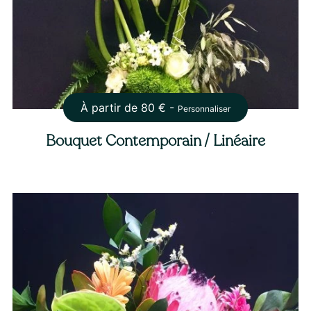
À partir de
80
€ -
Personnaliser
Bouquet Contemporain / Linéaire