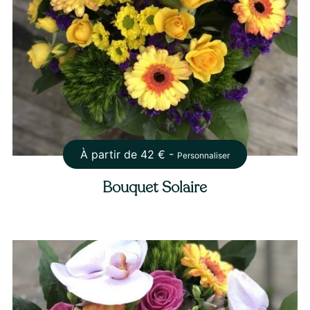
À partir de
42
€ -
Personnaliser
Bouquet Solaire