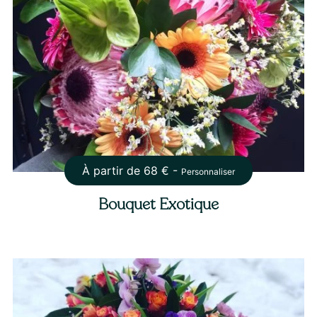
À partir de
68
€ -
Personnaliser
Bouquet Exotique