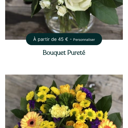
À partir de
45
€ -
Personnaliser
Bouquet Pureté