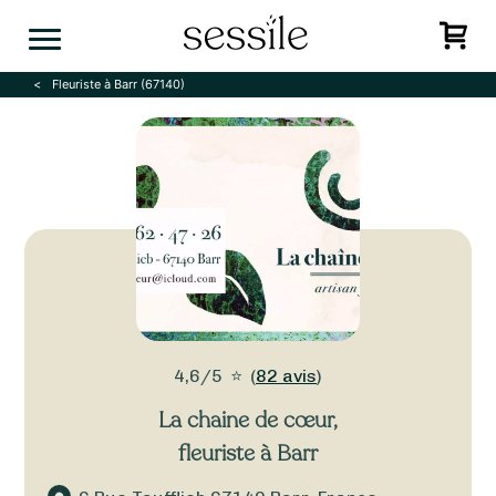
Skip
to
content
Fleuriste à Barr (67140)
4,6/5
⭐
(
82 avis
)
La chaine de cœur
,
fleuriste à Barr