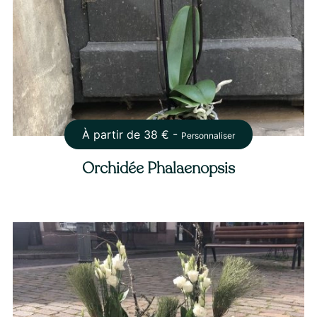
À partir de
38
€ -
Personnaliser
Orchidée Phalaenopsis