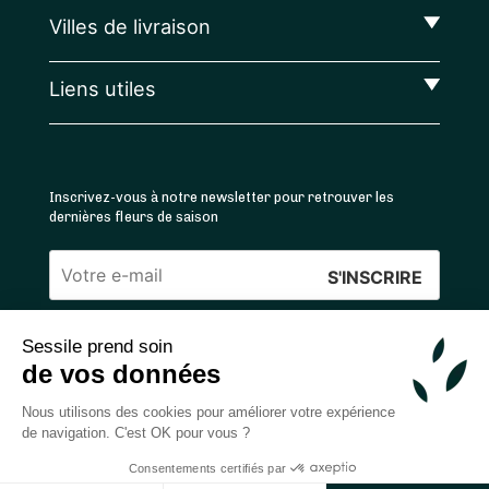
Villes de livraison
Liens utiles
Inscrivez-vous à notre newsletter pour retrouver les
dernières fleurs de saison
Veuillez
laisser
Sessile prend soin
ce
4.4
/5 ⭐ | 120 000+ bouquets livrés |
811
avis
de vos données
champ
Achats 100% sécurisés
vide.
Nous utilisons des cookies pour améliorer votre expérience
de navigation. C'est OK pour vous ?
Consentements certifiés par
2026 — © Sessile SAS
Ajouter au panier