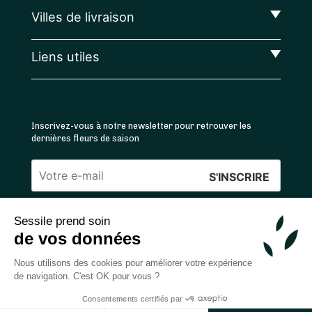
Villes de livraison
Liens utiles
Inscrivez-vous à notre newsletter pour retrouver les
dernières fleurs de saison
Veuillez
laisser
Sessile prend soin
ce
4.4
/5 ⭐ | 120 000+ bouquets livrés |
811
avis
de vos données
champ
Achats 100% sécurisés
vide.
Nous utilisons des cookies pour améliorer votre expérience
de navigation. C'est OK pour vous ?
Consentements certifiés par
2026 — © Sessile SAS
Ajouter au panier