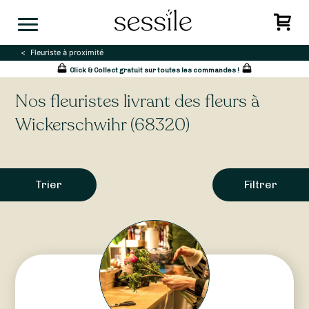
Skip
to
content
Fleuriste à proximité
Click & Collect gratuit sur toutes les commandes !
Nos fleuristes livrant des fleurs à
Wickerschwihr (68320)
Trier
Filtrer