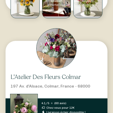
Bouquet
Bouquet
Bouquet Été
d'Hortensias
Anniversaire
L'Atelier Des Fleurs Colmar
197 Av. d'Alsace, Colmar, France - 68000
4.1/5
⭐
(
60 avis
)
Chez vous pour
12
€
Livraison éclair disponible !