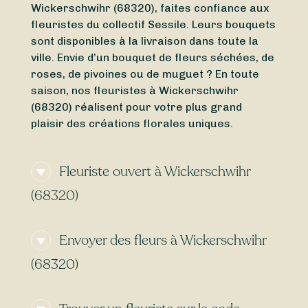
Wickerschwihr (68320), faites confiance aux
fleuristes du collectif Sessile. Leurs bouquets
sont disponibles à la livraison dans toute la
ville. Envie d’un bouquet de fleurs séchées, de
roses, de pivoines ou de muguet ? En toute
saison, nos fleuristes à Wickerschwihr
(68320) réalisent pour votre plus grand
plaisir des créations florales uniques.
Fleuriste ouvert à Wickerschwihr
(68320)
Vous avez besoin d’un
fleuriste ouvert
Envoyer des fleurs à Wickerschwihr
actuellement
à proximité de Wickerschwihr
(68320) ? Ou vous cherchez un
fleuriste
(68320)
ouvert aujourd’hui
à Wickerschwihr (68320) ?
Du
lundi
au
dimanche
, peu importe l’heure,
Vous cherchez une
livraison de fleurs
Sessile vous permet de trouver en quelques
express
à Wickerschwihr (68320) ? Grâce à