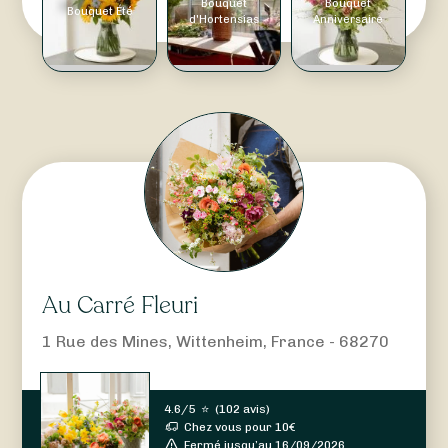
Bouquet
Bouquet
Bouquet Été
d'Hortensias
Anniversaire
Au Carré Fleuri
1 Rue des Mines, Wittenheim, France - 68270
4.6/5
⭐
(
102 avis
)
Chez vous pour
10
€
Fermé jusqu’au 16/09/2026