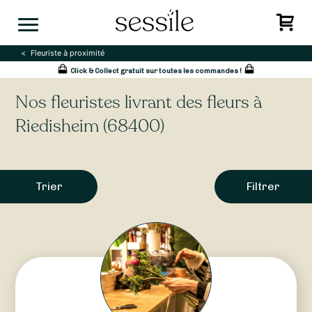
Skip
to
content
Fleuriste à proximité
Click & Collect gratuit sur toutes les commandes !
Nos fleuristes livrant des fleurs à
Riedisheim (68400)
Trier
Filtrer