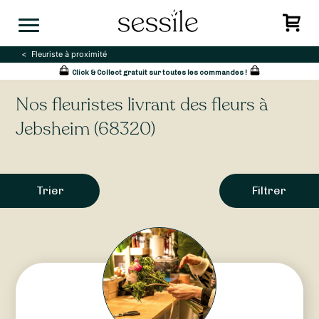
Skip
to
content
Fleuriste à proximité
Click & Collect gratuit sur toutes les commandes !
Nos fleuristes livrant des fleurs à
Jebsheim (68320)
Trier
Filtrer