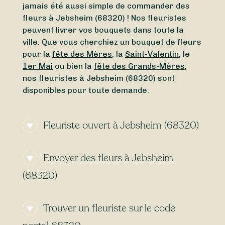
jamais été aussi simple de commander des
fleurs à Jebsheim (68320) ! Nos fleuristes
peuvent livrer vos bouquets dans toute la
ville. Que vous cherchiez un bouquet de fleurs
pour la
fête des Mères
, la
Saint-Valentin
, le
1er Mai
ou bien la
fête des Grands-Mères
,
nos fleuristes à Jebsheim (68320) sont
disponibles pour toute demande.
Fleuriste ouvert à Jebsheim (68320)
Vous avez besoin d’un
fleuriste ouvert
Envoyer des fleurs à Jebsheim
actuellement
à proximité de Jebsheim
(68320) ? Ou vous cherchez un
fleuriste
(68320)
ouvert aujourd’hui
à Jebsheim (68320) ? Du
lundi
au
dimanche
, peu importe l’heure,
Envie d’une
livraison de fleurs express
à
Sessile vous permet de trouver en quelques
Trouver un fleuriste sur le code
Jebsheim (68320) ? Avec Sessile, faites livrer
clics un fleuriste ouvert autour de vous.
vos bouquets dès
aujourd’hui
ou
demain
,