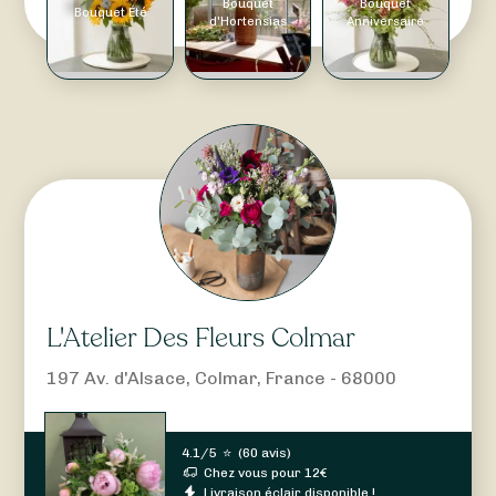
Bouquet
Bouquet
Bouquet Été
d'Hortensias
Anniversaire
L'Atelier Des Fleurs Colmar
197 Av. d'Alsace, Colmar, France - 68000
4.1/5
⭐
(
60 avis
)
Chez vous pour
12
€
Livraison éclair disponible !