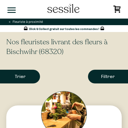
Skip
to
content
Fleuriste à proximité
Click & Collect gratuit sur toutes les commandes !
Nos fleuristes livrant des fleurs à
Bischwihr (68320)
Trier
Filtrer