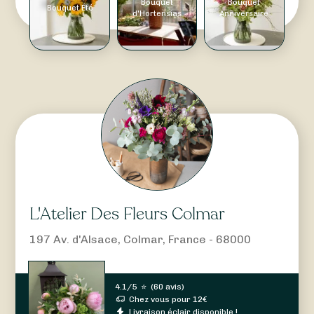
Bouquet
Bouquet
Bouquet Été
d'Hortensias
Anniversaire
L'Atelier Des Fleurs Colmar
197 Av. d'Alsace, Colmar, France - 68000
4.1/5
⭐
(
60 avis
)
Chez vous pour
12
€
Livraison éclair disponible !