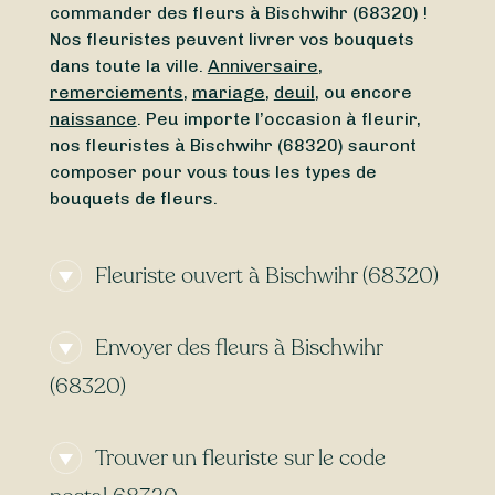
commander des fleurs à Bischwihr (68320) !
Nos fleuristes peuvent livrer vos bouquets
dans toute la ville.
Anniversaire
,
remerciements
,
mariage
,
deuil
, ou encore
naissance
. Peu importe l’occasion à fleurir,
nos fleuristes à Bischwihr (68320) sauront
composer pour vous tous les types de
bouquets de fleurs.
Fleuriste ouvert à Bischwihr (68320)
Besoin d’un
fleuriste ouvert actuellement
à
Envoyer des fleurs à Bischwihr
proximité de Bischwihr (68320) ? À la
recherche d’un
fleuriste ouvert aujourd’hui
à
(68320)
Bischwihr (68320) ? Peu importe le jour et
l’heure, trouvez en toute simplicité un
Certains fleuristes à Bischwihr (68320)
fleuriste ouvert autour de vous. Que vous
Trouver un fleuriste sur le code
proposent la
livraison express
, vous
cherchiez un
fleuriste ouvert le dimanche
ou
permettant de recevoir vos bouquets de