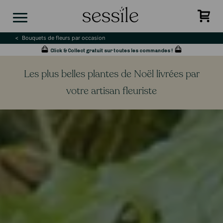
Skip
to
content
Bouquets de fleurs par occasion
Click & Collect gratuit sur toutes les commandes !
Les plus belles plantes de Noël livrées par
votre artisan fleuriste