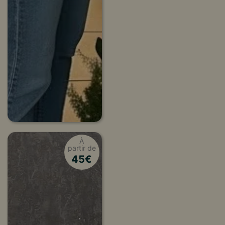
À
partir de
45
€