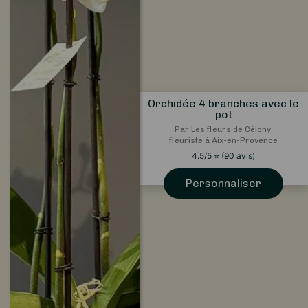
Orchidée 4 branches avec le
pot
Par Les fleurs de Célony,
fleuriste à Aix-en-Provence
4.5
/5
⭐
(
90
avis)
Personnaliser