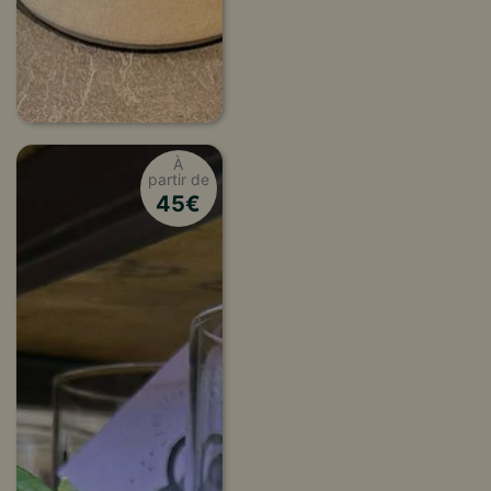
À
partir de
45
€