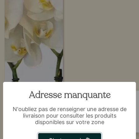
Adresse manquante
Plante d’orchidée avec
cache-pot
Par Fleurs Véronique,
N'oubliez pas de renseigner une adresse de
fleuriste à Chaudfontaine
livraison pour consulter les produits
4.6
/5
⭐
(
150
avis)
disponibles sur votre zone
Personnaliser