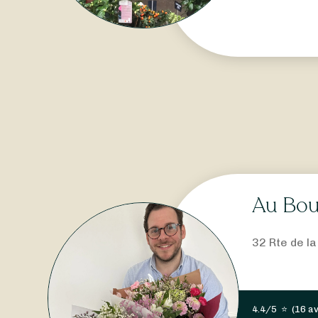
Au Bou
32 Rte de l
4.4/5
⭐
(
16 av