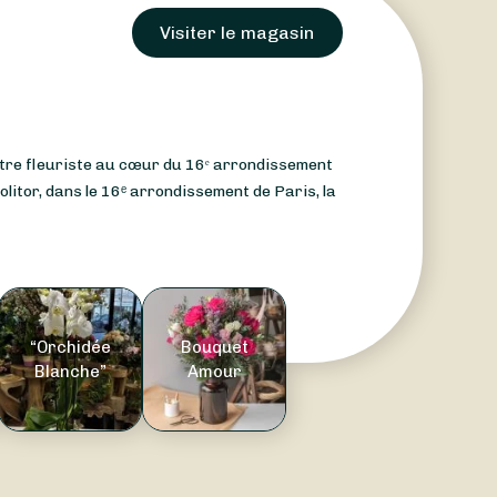
Visiter le magasin
votre fleuriste au cœur du 16ᵉ arrondissement
litor, dans le 16ᵉ arrondissement de Paris, la
“Orchidée
Bouquet
Blanche”
Amour