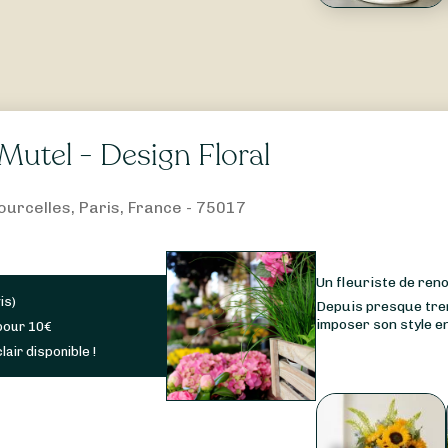
Mutel - Design Floral
ourcelles, Paris, France - 75017
Un fleuriste de re
is
)
Depuis presque tren
imposer son style en
pour
10
€
lair disponible !