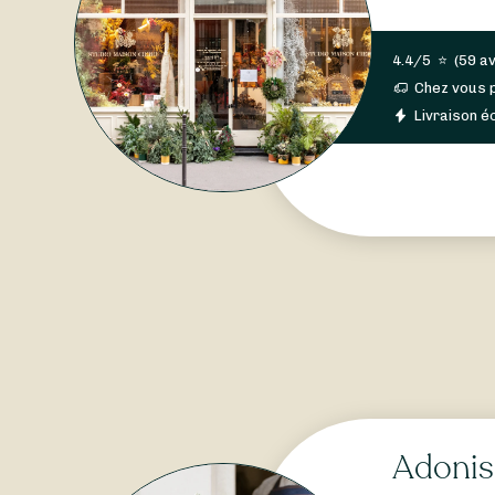
4.4/5
⭐
(
59 av
Chez vous 
Livraison éc
Adonis 