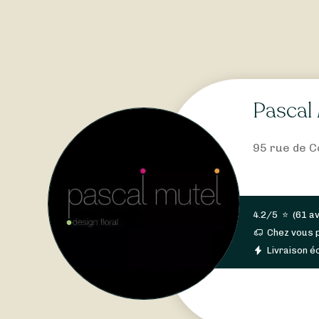
Pascal 
95 rue de C
4.2/5
⭐
(
61 av
Chez vous 
Livraison éc