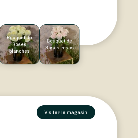
Bouquet de
Bouquet de
Roses
Roses roses
blanches
Visiter le magasin