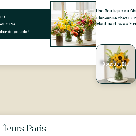
Une Boutique au C
is
)
Bienvenue chez L'Or
Montmartre, au 9 ru
pour
12
€
lair disponible !
Bouquet Été
fleurs Paris