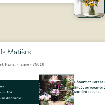
Bouquet Été
t la Matière
rt, Paris, France - 75016
Découvrez L’Art et l
is
)
Située au cœur du 1
Matière est une...
pour
10
€
lair disponible !