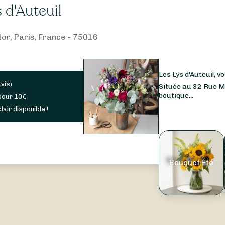
 d'Auteuil
tor, Paris, France - 75016
Les Lys d'Auteuil, 
avis
)
Située au 32 Rue Mo
boutique...
pour
10
€
lair disponible !
Bouquet Été