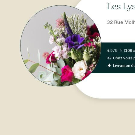
Les Lys
32 Rue Moli
4.5/5
⭐
(
106 
Chez vous 
Livraison éc