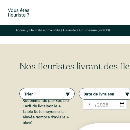
Skip
Vous êtes
to
fleuriste ?
content
Accueil
/
Fleuriste à proximité
/
Fleuriste à Courbevoie (92400)
Nos fleuristes livrant des f
Trier
Date de livraison
Recommandé par Sessile
Tarif de livraison le +
faible
Note moyenne la +
élevée
Nombre d'avis le +
élevé