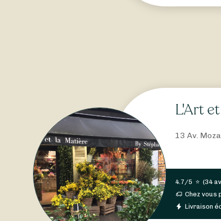
L'Art e
13 Av. Moza
4.7/5
⭐
(
34 av
Chez vous 
Livraison éc