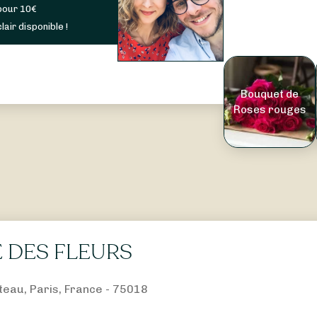
pour
10
€
lair disponible !
Bouquet de
Roses rouges
E DES FLEURS
teau, Paris, France - 75018