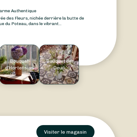
harme Authentique
ée des Fleurs, nichée derrière la butte de
e du Poteau, dans le vibrant...
Bouquet
Bouquet de
d'Hortensias
Deuil
Visiter le magasin