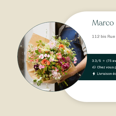
Marco 
112 bis Rue
3.3/5
⭐
(
75 av
Chez vous 
Livraison éc