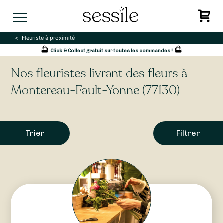
Skip
to
content
Fleuriste à proximité
Click & Collect gratuit sur toutes les commandes !
Nos fleuristes livrant des fleurs à
Montereau-Fault-Yonne (77130)
Trier
Filtrer