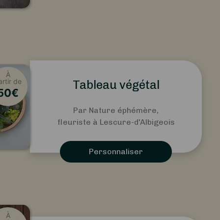
À
artir de
Tableau végétal
50
€
Par Nature éphémère,
fleuriste à Lescure-d'Albigeois
Personnaliser
À