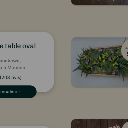
e table oval
p
Hanakawa,
te à Meudon
(
203
avis)
onnaliser