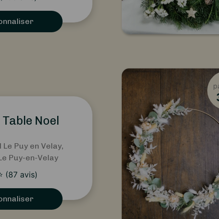
onnaliser
p
 Table Noel
l Le Puy en Velay,
 Le Puy-en-Velay
⭐
(
87
avis)
onnaliser