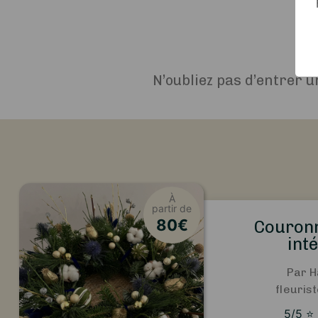
N’oubliez pas d’entrer u
À
partir de
80
€
Couronn
int
Par 
fleuris
5
/5
⭐