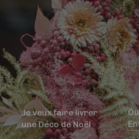
Où
Je veux faire livrer
une Déco de Noël