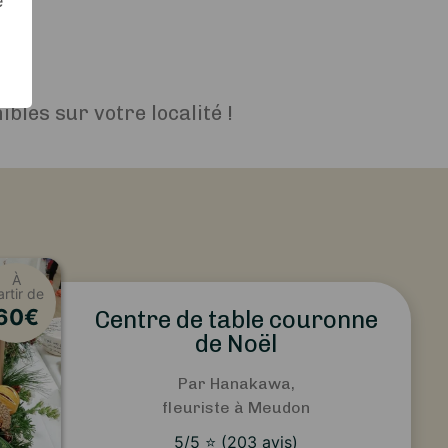
e
s
bles sur votre localité !
À
artir de
60
€
Centre de table couronne
de Noël
Par Hanakawa,
fleuriste à Meudon
5
/5
⭐
(
203
avis)