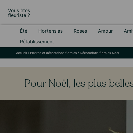
Skip
Vous êtes
to
fleuriste ?
content
Été
Hortensias
Roses
Amour
Ami
Rétablissement
Accueil
/
Plantes et décorations florales
/
Décorations florales Noël
Pour Noël, les plus belle