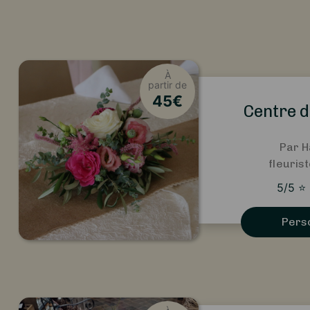
À
partir de
45
€
Centre d
Par 
fleuris
5
/5
⭐
Pers