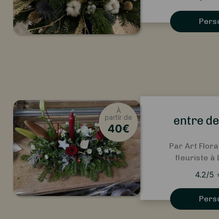
Pers
À
partir de
entre de
40
€
Par Art Flora
fleuriste à
4.2
/5
Pers