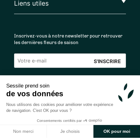
Liens utiles
Inscrivez-vous à notre newsletter pour retrouver
les dernières fleurs de saison
Veuillez
laisser
ce
Sessile prend soin
4.4
/5 ⭐ | 120 000+ bouquets livrés |
811
avis
champ
de vos données
Achats 100% sécurisés
vide.
Nous utilisons des cookies pour améliorer votre expérience
de navigation. C'est OK pour vous ?
Consentements certifiés par
2026 — © Sessile SAS
Non merci
Je choisis
OK pour moi