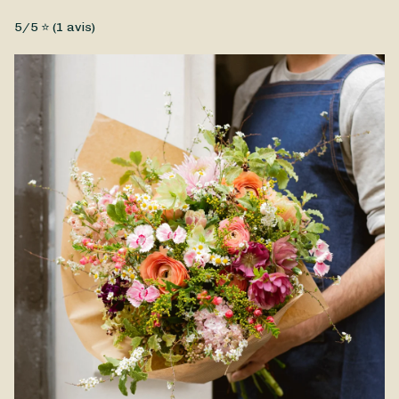
profite encore plus longtemps de son cadeau fleuri.
Fleurs fraîches, Petit prix
5
/5 ⭐ (
1
avis)
Un bouquet de fleurs fraîches, imaginé spécialement pour la
Fête des Pères par Ti Fleur Nani, artisan fleuriste à Sainte-
Suzanne. Composé de fleurs de saison, le Bouquet Fête des
Pères est parfait pour exprimer tout votre amour à votre
Papa, avec délicatesse et originalité. Livraison disponible à
Sainte-Suzanne et dans ses environs, pour une attention
pleine de tendresse.