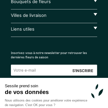
Bouquets de fleurs
Villes de livraison
Liens utiles
Inscrivez-vous à notre newsletter pour retrouver les
dernières fleurs de saison
Veuillez
laisser
Sessile prend soin
ce
4.4
/5 ⭐ | 120 000+ bouquets livrés |
811
avis
de vos données
champ
Achats 100% sécurisés
vide.
Nous utilisons des cookies pour améliorer votre expérience
de navigation. C'est OK pour vous ?