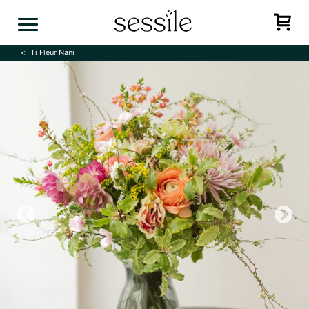
Skip
to
content
Ti Fleur Nani
Previous
N