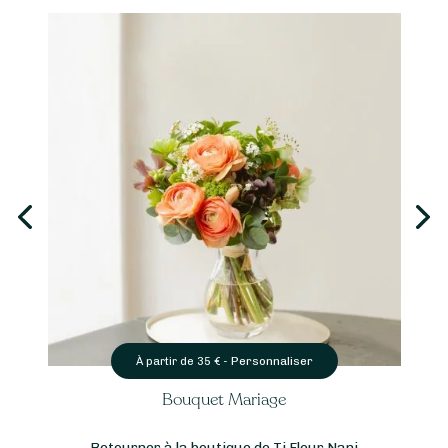
Personnaliser
À partir de
35
€ -
Bouquet Mariage
Retourner à la boutique de Ti Fleur Nani