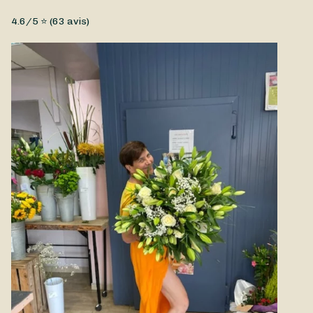
Fleurs coupées, Fleurs fraîches, Petit prix, Tulipes
4.6
/5 ⭐ (
63
avis)
Des fleurs à faire livrer à Velaux ou à proximité ? Optez pour
ce bouquet et Mfleurs, fleuriste à Velaux, vous composera
une magnifique création en mettant ses plus belles tulipes à
l'honneur.