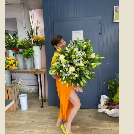
Le lys, fleur élégante est majestueuse, fut longtemps le
symbole de la royauté française. Il est également très souvent
associé à la pureté. Fleur très prisée, on offre
traditionnellement le lys pour de grandes occasions.
Naissance, fiançailles, deuil... Mfleurs composera pour vous
ce bouquet de lys avec le plus grand soin, puis le livrera où
vous le souhaitez, à Velaux et ses environs.