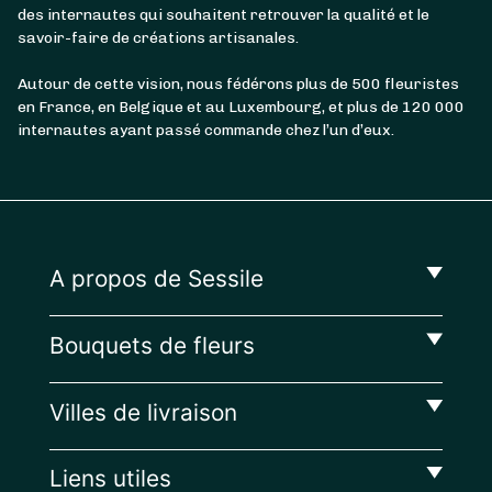
des internautes qui souhaitent retrouver la qualité et le
Durant la seconde guerre mondiale, il a fait
savoir-faire de créations artisanales.
office de camp de déportation ; depuis se tient
dans ce quartier le mémorial du camp des
Autour de cette vision, nous fédérons plus de 500 fleuristes
Milles.
en France, en Belgique et au Luxembourg, et plus de 120 000
internautes ayant passé commande chez l’un d’eux.
Tous les bouquets de fleurs dont vous
pourriez rêver à Aix-en-Provence quartier
des Milles sont à retrouver sur Sessile !
Commandez en quelques clics et recevez de
somptueux bouquets de fleurs de saison
.
A propos de Sessile
Les fleuristes à Aix-en-Provence, ville des
Tours
Bouquets de fleurs
Le quartier Ville des Tours correspond à
l’ancien faubourg d’Aix-en-Provence. Situé en
Villes de livraison
centre-ville, il abrite un riche patrimoine
architectural comme l’église Notre-Dame de
la Seds et le théâtre d’Aix-en-Provence,
Liens utiles