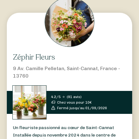
Zéphir Fleurs
9 Av. Camille Pelletan, Saint-Cannat, France -
13760
4.2/5
⭐
(
91 avis
)
Chez vous pour
10
€
Fermé jusqu’au 01/09/2026
Un fleuriste passionné au cœur de Saint-Cannat
Installée depuis novembre 2024 dans le centre de