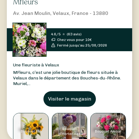
Mfleurs
Av. Jean Moulin, Velaux, France - 13880
4.6/5
⭐
(
63 avis
)
Chez vous pour
10
€
Fermé jusqu’au 25/08/2026
Une fleuriste à Velaux
MFleurs, c’est une jolie boutique de fleurs située à
Velaux dans le département des Bouches-du-Rhône.
Muriel,...
Visiter le magasin
Bouquet
Bouquet Été
Bouquet Amour
d'Hortensias