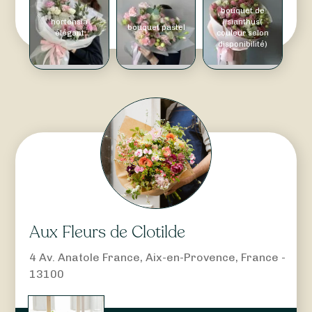
bouquet de
hortensia
lisianthus(
bouquet pastel
élégant
couleur selon
disponibilité)
Aux Fleurs de Clotilde
4 Av. Anatole France, Aix-en-Provence, France -
13100