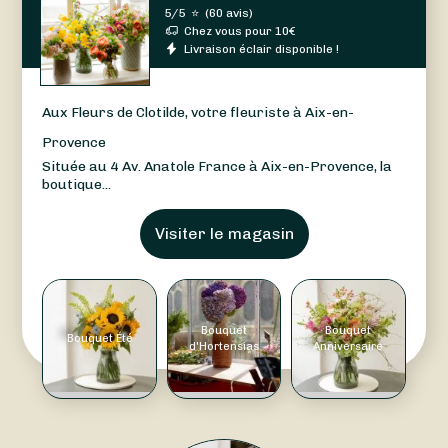
5/5
⭐
(
60 avis
)
Chez vous pour
10
€
Livraison éclair disponible !
Aux Fleurs de Clotilde, votre fleuriste à Aix-en-
Provence
Située au 4 Av. Anatole France à Aix-en-Provence, la
boutique...
Visiter le magasin
Bouquet
Bouquet
Bouquet Été
d'Hortensias
Anniversaire