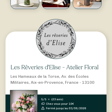
Les Rêveries d'Elise - Atelier Floral
Les Hameaux de la Torse, Av. des Écoles
Militaires, Aix-en-Provence, France - 13100
5/5
⭐
(
23 avis
)
Chez vous pour
10
€
Fermé jusqu’au 03/09/2026