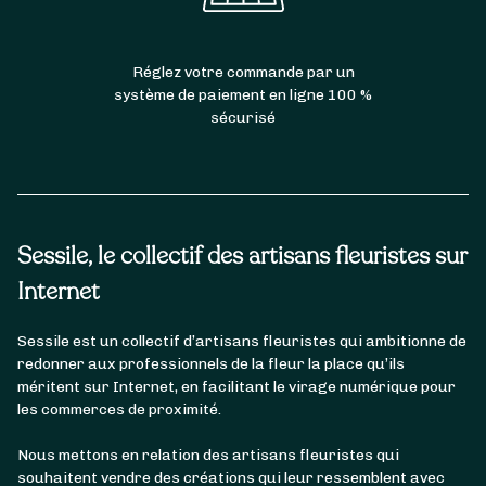
puisqu’on y a retrouvé de nombreux vestiges
de l’époque gallo-romaine. On y trouve des
points d’intérêts divers comme la prison d’Aix-
Réglez votre commande par un
en-Provence, le château des Enfants et la
système de paiement en ligne 100 %
Nécropole nationale.
sécurisé
Toutes vos fleurs préférées sont disponibles
à la livraison à Aix-en-Provence ! Cliquez sur
la boutique du fleuriste le plus proche de
l’adresse de livraison et personnalisez le à
votre goût pour qu’il reflète fidèlement
Sessile, le collectif des artisans fleuristes sur
l’intensité de vos sentiments.
Internet
Les fleuristes à Aix-en-Provence, quartier
Sessile est un collectif d’artisans fleuristes qui ambitionne de
des Milles
redonner aux professionnels de la fleur la place qu’ils
méritent sur Internet, en facilitant le virage numérique pour
Le quartier des Milles est l’un des quartiers
les commerces de proximité.
d’Aix-en-provence, situé au sud de la ville. A
l’origine, il s’agissait d’une commune
Nous mettons en relation des artisans fleuristes qui
indépendante connue pour ses tuileries.
souhaitent vendre des créations qui leur ressemblent avec