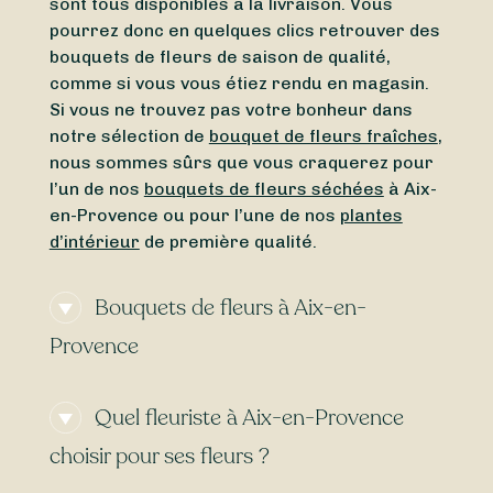
sont tous disponibles à la livraison. Vous
pourrez donc en quelques clics retrouver des
bouquets de fleurs de saison de qualité,
comme si vous vous étiez rendu en magasin.
Si vous ne trouvez pas votre bonheur dans
notre sélection de
bouquet de fleurs fraîches
,
nous sommes sûrs que vous craquerez pour
l’un de nos
bouquets de fleurs séchées
à Aix-
en-Provence ou pour l’une de nos
plantes
d’intérieur
de première qualité.
Bouquets de fleurs à Aix-en-
Provence
Aix-en-Provence est une commune française
Quel fleuriste à Aix-en-Provence
située dans le département des
Bouches-du-
Rhône
dont elle est l’une des villes les plus
choisir pour ses fleurs ?
peuplées. Elle fait partie de la région