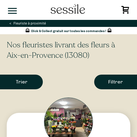
Skip
to
content
Fleuriste à proximité
Click & Collect gratuit sur toutes les commandes !
Nos fleuristes livrant des fleurs à
Aix-en-Provence (13080)
Trier
Filtrer