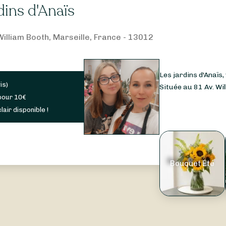
dins d'Anaïs
illiam Booth, Marseille, France - 13012
Les jardins d'Anaïs,
is
)
Située au 81 Av. Wil
pour
10
€
lair disponible !
Bouquet Été