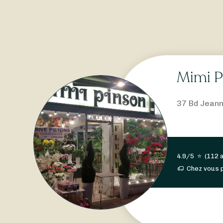
Mimi P
37 Bd Jeann
4.9/5
⭐
(
112 
Chez vous 