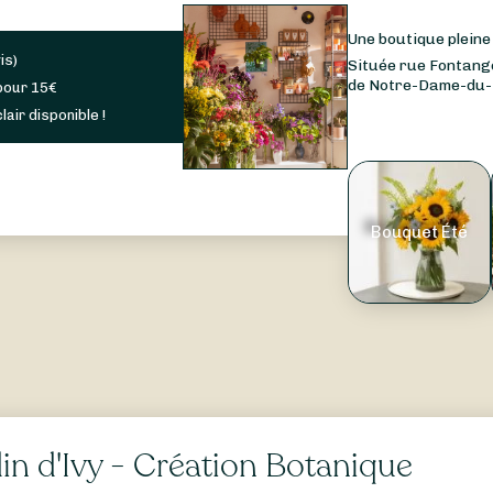
Une boutique pleine 
is
)
Située rue Fontange,
de Notre-Dame-du-Mo
pour
15
€
lair disponible !
Bouquet Été
in d'Ivy - Création Botanique