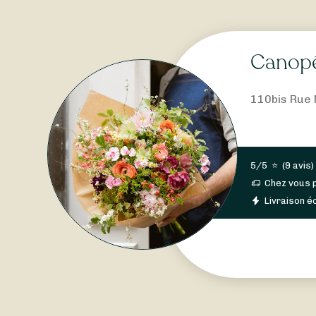
Canopé
110bis Rue 
5/5
⭐
(
9 avis
)
Chez vous 
Livraison éc