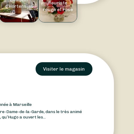
fleuriste
d'Hortensias
rouge et rose
Visiter le magasin
nnée à Marseille
tre-Dame-de-la-Garde, dans le très animé
 qu’Hugo a ouvert les...