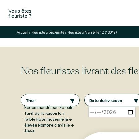
Skip
Vous êtes
to
fleuriste ?
content
Accueil
/
Fleuriste à proximité
/
Fleuriste à Marseille 12 (13012)
Nos fleuristes livrant des fle
Trier
Date de livraison
Recommandé par Sessile
Tarif de livraison le +
faible
Note moyenne la +
élevée
Nombre d'avis le +
élevé