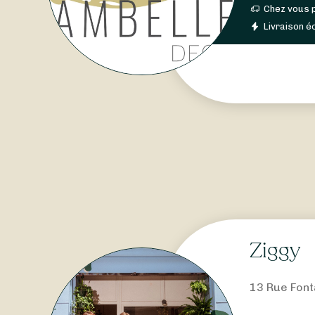
Chez vous 
Livraison éc
Ziggy
13 Rue Font