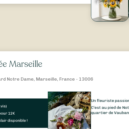
Bouquet Été
e Marseille
rd Notre Dame, Marseille, France - 13006
Un fleuriste passio
avis
)
C’est au pied de No
quartier de Vauban,
pour
12
€
lair disponible !