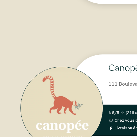
Canopé
111 Bouleva
4.8/5
⭐
(
216 
Chez vous 
Livraison éc