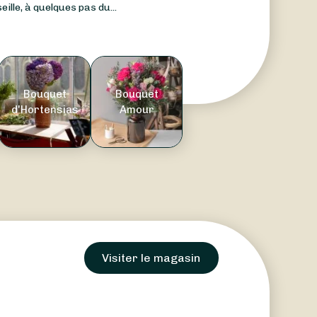
eille, à quelques pas du...
Bouquet
Bouquet
d'Hortensias
Amour
Visiter le magasin