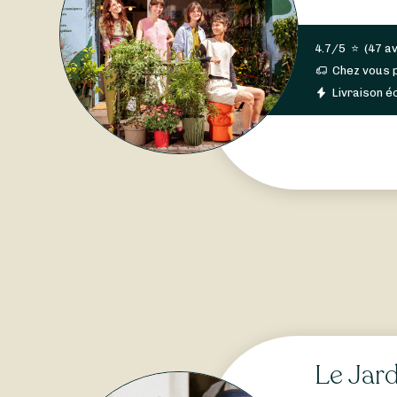
4.7/5
⭐
(
47 av
Chez vous 
Livraison éc
Le Jard