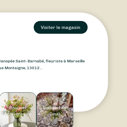
Visiter le magasin
Canopée Saint-Barnabé, fleuriste à Marseille
ue Montaigne, 13012...
Bouquet
Bouquet de
Anniversaire
Deuil