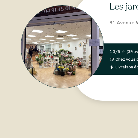
Les jar
81 Avenue W
4.3/5
⭐
(
39 av
Chez vous 
Livraison éc