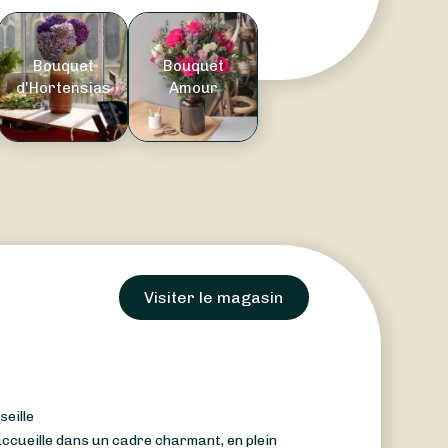
Bouquet
Bouquet
d'Hortensias
Amour
Visiter le magasin
seille
ccueille dans un cadre charmant, en plein