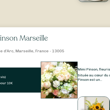
inson Marseille
e d'Arc, Marseille, France - 13005
Mimi Pinson, fleuris
Située au cœur du q
avis
)
Pinson est un...
pour
10
€