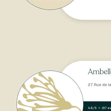
Ambell
27 Rue de l
4.6/5
⭐
(
97 av