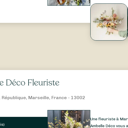
Bouquet Été
e Déco Fleuriste
a République, Marseille, France - 13002
Une fleuriste à Mar
is
)
Ambelle Déco vous a