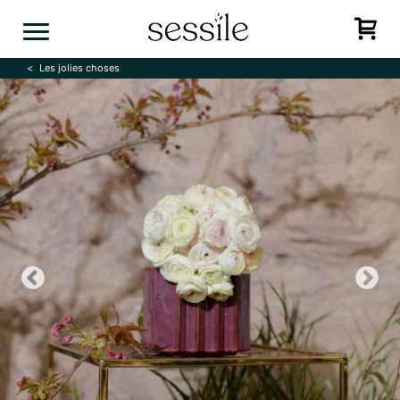
Skip
to
content
Les jolies choses
Previous
N