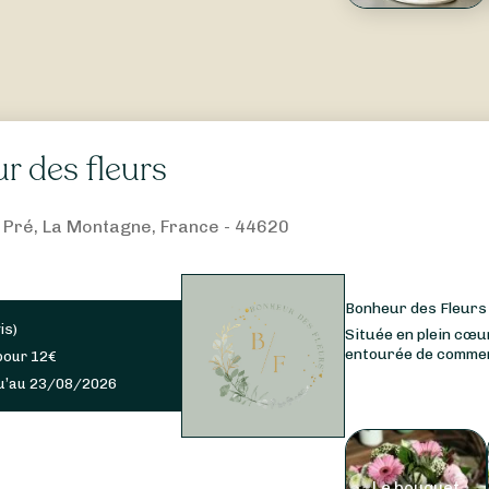
r des fleurs
d Pré, La Montagne, France - 44620
Bonheur des Fleurs 
is
)
Située en plein cœ
entourée de commerc
pour
12
€
u’au 23/08/2026
Le bouquet