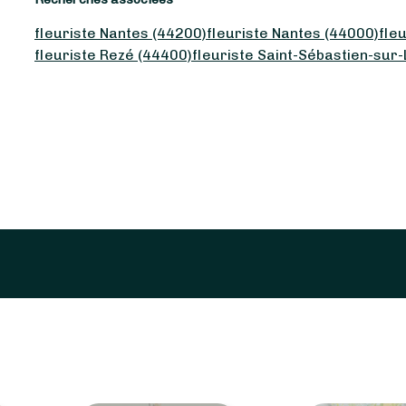
fleuriste Nantes (44200)
fleuriste Nantes (44000)
fle
fleuriste Rezé (44400)
fleuriste Saint-Sébastien-sur-