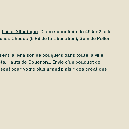
a
Loire-Atlantique
. D’une superficie de 49 km2, elle
es Choses (9 Bd de la Libération), Gain de Pollen
nt la livraison de bouquets dans toute la ville,
llets, Hauts de Couëron… Envie d’un bouquet de
sent pour votre plus grand plaisir des créations
ximité ? Grâce à Sessile, trouvez en quelques clics