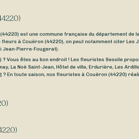
(44220)
 (44220) est une commune française du département de l
leurs à Couëron (44220), on peut notamment citer Les Joli
uai Jean-Pierre-Fougerat).
? Vous êtes au bon endroit ! Les fleuristes Sessile propose
unay, La Noë Saint-Jean, Hôtel de ville, Erdurière, Les Ardi
t
? En toute saison, nos fleuristes à Couëron (44220) réali
20)
uëron (44220) ou un
fleuriste ouvert en ce moment
à pro
ême le
dimanche
et le
lundi
.
44220)