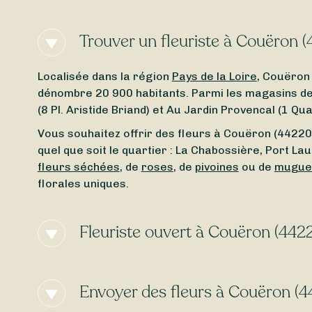
Trouver un fleuriste à Couëron 
Localisée dans la région
Pays de la Loire
, Couëron
dénombre 20 900 habitants. Parmi les magasins de f
(8 Pl. Aristide Briand) et Au Jardin Provencal (1 Q
Vous souhaitez offrir des fleurs à Couëron (44220) 
quel que soit le quartier : La Chabossière, Port La
fleurs séchées
, de
roses
, de
pivoines
ou de
mugue
florales uniques.
Fleuriste ouvert à Couëron (442
Vous cherchez un
fleuriste ouvert aujourd’hui
à Co
un fleuriste ouvert autour de Couëron (44220), m
Envoyer des fleurs à Couëron (