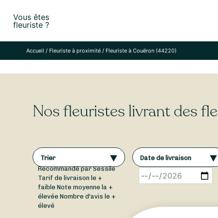
Skip
Vous êtes
to
fleuriste ?
content
Accueil
/
Fleuriste à proximité
/
Fleuriste à Couëron (44220)
Nos fleuristes livrant des f
Trier
Date de livraison
Recommandé par Sessile
Tarif de livraison le +
faible
Note moyenne la +
élevée
Nombre d'avis le +
élevé