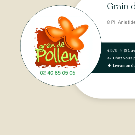
Grain d
8 Pl. Aristi
4.5/5
⭐
(
91 av
Chez vous 
Livraison éc