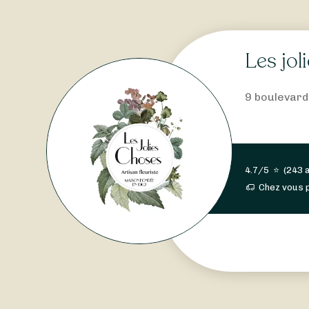
Les jol
9 boulevard
4.7/5
⭐
(
243 
Chez vous 