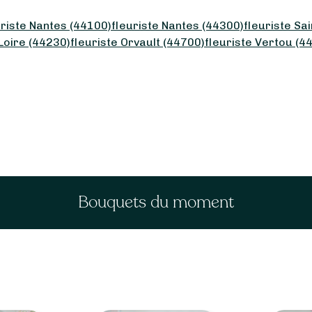
uriste Nantes (44100)
fleuriste Nantes (44300)
fleuriste Sa
Loire (44230)
fleuriste Orvault (44700)
fleuriste Vertou (4
Bouquets du moment