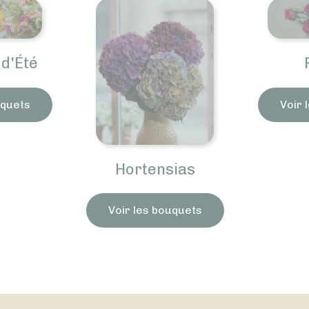
Roses
Voir les bouquets
ortensias
r les bouquets