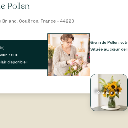
e Pollen
de Briand, Couëron, France - 44220
Grain de Pollen, vot
is
)
Située au cœur de la 
pour
7.90
€
lair disponible !
Bouquet Été