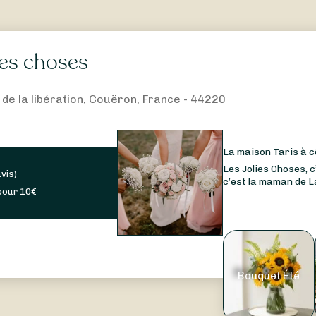
ies choses
 de la libération, Couëron, France - 44220
La maison Taris à 
Les Jolies Choses, c’
avis
)
c’est la maman de L
pour
10
€
Bouquet Été