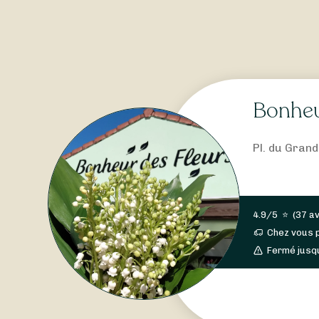
Bonheu
Pl. du Gran
4.9/5
⭐
(
37 av
Chez vous 
Fermé jusq