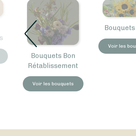
Bouquets d'Été
Voir les bouquets
ts Bon
ssement
H
bouquets
Voi