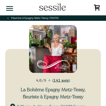
Skip
to
content
Fleuriste à Epagny Metz-Tessy (74370)
4,6/5
⭐
(
141 avis
)
La Bohème Epagny Metz-Tessy
,
fleuriste à Epagny Metz-Tessy