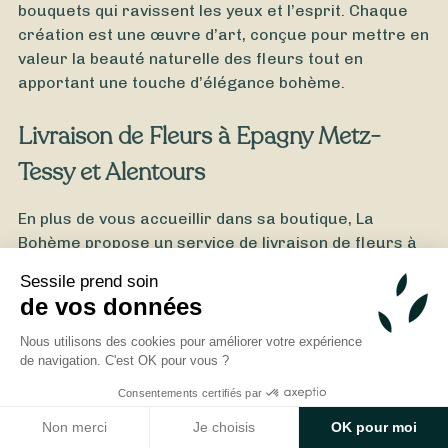
bouquets qui ravissent les yeux et l’esprit. Chaque
création est une œuvre d’art, conçue pour mettre en
valeur la beauté naturelle des fleurs tout en
apportant une touche d’élégance bohème.
Livraison de Fleurs à Epagny Metz-
Tessy et Alentours
À partir de
40
€ -
Personnaliser
En plus de vous accueillir dans sa boutique, La
Bohème propose un service de livraison de fleurs à
Bouquet Remerciements
Epagny Metz-Tessy et dans les communes voisines
Sessile prend soin
telles qu’Annecy, Sillingy et Argonay. Que ce soit
de vos données
pour un domicile, une église ou un bureau, Sophie
assure des livraisons en voiture, garantissant que
Nous utilisons des cookies pour améliorer votre expérience
de navigation. C'est OK pour vous ?
chaque bouquet arrive à destination frais et en
parfait état. Ce service de livraison permet à La
Consentements certifiés par
Bohème de rester connectée avec sa clientèle, en
Non merci
Je choisis
OK pour moi
accompagnant ses clients dans tous les moments