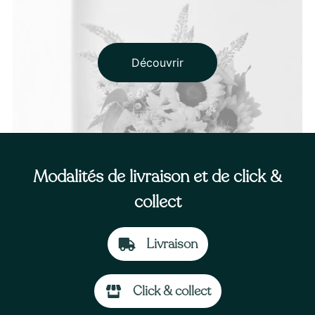
Découvrir
Modalités de livraison et de click &
collect
Livraison
À partir de
40
€ -
Personnaliser
Click & collect
Bouquet Été