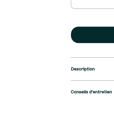
Description
Saison
Conseils d'entretien
Automne
Occasion
Pour prendre soin de 
dans un vase après vo