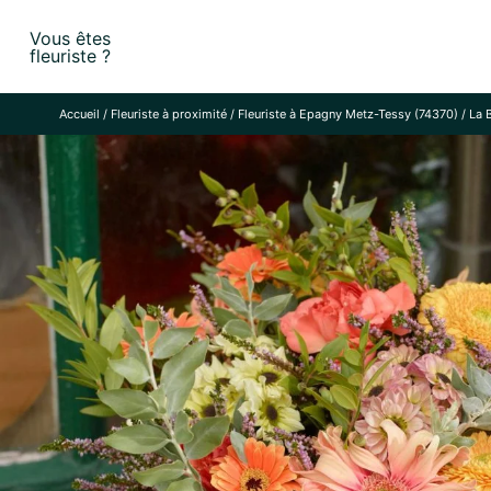
Skip
Vous êtes
to
fleuriste ?
content
Accueil
/
Fleuriste à proximité
/
Fleuriste à Epagny Metz-Tessy (74370)
/
La 