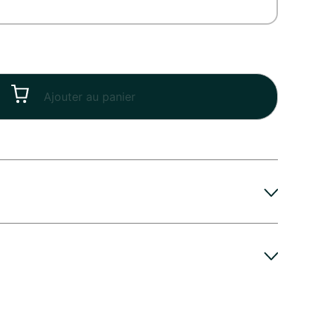
Ajouter au panier
votre Bouquet Toussaint, ne tardez pas à le placer
tre achat. Pour une conservation optimale, La