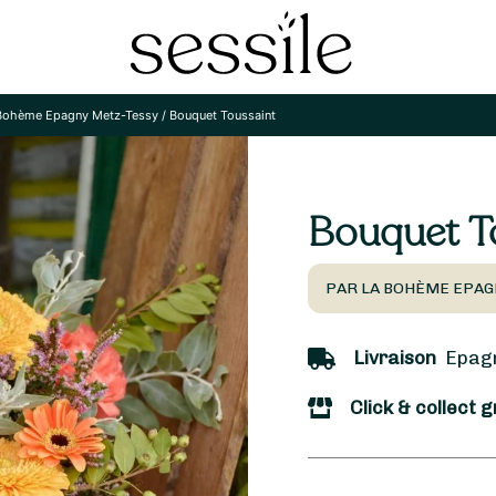
Bohème Epagny Metz-Tessy
/
Bouquet Toussaint
Bouquet T
PAR LA BOHÈME EPAG
Livraison
Epagny
Click & collect g