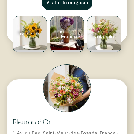
Visiter le magasin
Bouquet
Bouquet
Bouquet Été
d'Hortensias
Anniversaire
Fleuron d'Or
1 Av. du Bac, Saint-Maur-des-Fossés, France -