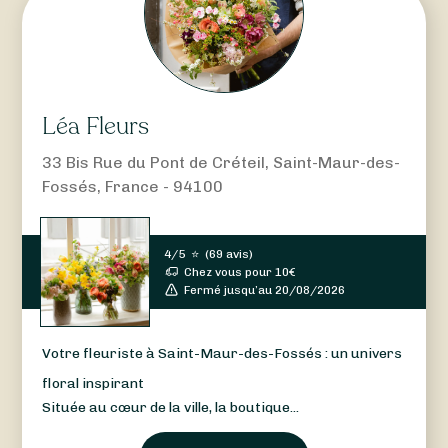
Léa Fleurs
33 Bis Rue du Pont de Créteil, Saint-Maur-des-
Fossés, France - 94100
4/5
⭐
(
69 avis
)
Chez vous pour
10
€
Fermé jusqu’au 20/08/2026
Votre fleuriste à Saint-Maur-des-Fossés : un univers
floral inspirant
Située au cœur de la ville, la boutique...