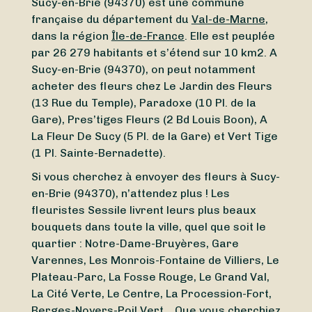
Sucy-en-Brie (94370) est une commune
française du département du
Val-de-Marne
,
dans la région
Île-de-France
. Elle est peuplée
par 26 279 habitants et s’étend sur 10 km2. A
Sucy-en-Brie (94370), on peut notamment
acheter des fleurs chez Le Jardin des Fleurs
(13 Rue du Temple), Paradoxe (10 Pl. de la
Gare), Pres’tiges Fleurs (2 Bd Louis Boon), A
La Fleur De Sucy (5 Pl. de la Gare) et Vert Tige
(1 Pl. Sainte-Bernadette).
Si vous cherchez à envoyer des fleurs à Sucy-
en-Brie (94370), n’attendez plus ! Les
fleuristes Sessile livrent leurs plus beaux
bouquets dans toute la ville, quel que soit le
quartier : Notre-Dame-Bruyères, Gare
Varennes, Les Monrois-Fontaine de Villiers, Le
Plateau-Parc, La Fosse Rouge, Le Grand Val,
La Cité Verte, Le Centre, La Procession-Fort,
Berges-Noyers-Poil Vert… Que vous cherchiez