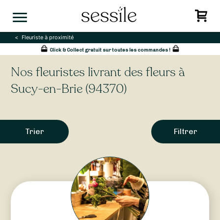
Skip
to
content
Fleuriste à proximité
Click & Collect gratuit sur toutes les commandes !
Nos fleuristes livrant des fleurs à
Sucy-en-Brie (94370)
Trier
Filtrer