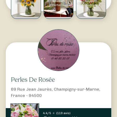
Bouquet
Bouquet
Bouquet Été
d'Hortensias
Anniversaire
Perles De Rosée
69 Rue Jean Jaurès, Champigny-sur-Marne,
France - 94500
4.4/5
⭐
(
119 avis
)