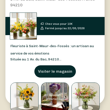
94210
Chez vous pour
10
€
Fermé jusqu’au 22/08/2026
Fleuriste à Saint-Maur-des-Fossés : un artisan au
service de vos émotions
Située au 1 Av. du Bac, 94210...
Visiter le magasin
Bouquet
Bouquet
Bouquet Été
d'Hortensias
Anniversaire