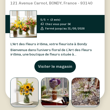
121 Avenue Carnot, BONDY, France - 93140
5/5
⭐
(
2 avis
)
Chez vous pour
5
€
Fermé jusqu’au 31/08/2026
L'Art des Fleurs iriSma, votre fleuriste à Bondy
Bienvenue dans l’univers floral de L’Art des Fleurs
iriSma, une boutique de fleurs située à...
Visiter le magasin
Bouquet
Bouquet de
Bouquet Été
d'Hortensias
Deuil