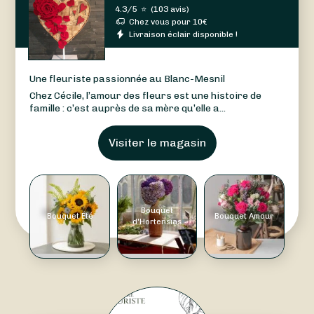
4.3/5
⭐
(
103 avis
)
Chez vous pour
10
€
Livraison éclair disponible !
Une fleuriste passionnée au Blanc-Mesnil
Chez Cécile, l’amour des fleurs est une histoire de
famille : c’est auprès de sa mère qu’elle a...
Visiter le magasin
Bouquet
Bouquet Été
Bouquet Amour
d'Hortensias