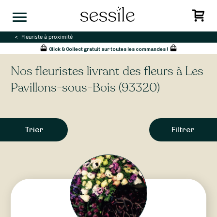
Skip
to
content
Fleuriste à proximité
Click & Collect gratuit sur toutes les commandes !
Nos fleuristes livrant des fleurs à Les
Pavillons-sous-Bois (93320)
Trier
Filtrer