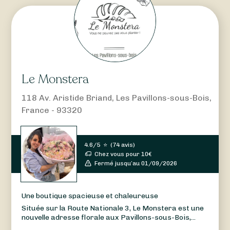
Le Monstera
118 Av. Aristide Briand, Les Pavillons-sous-Bois,
France - 93320
4.6/5
⭐
(
74 avis
)
Chez vous pour
10
€
Fermé jusqu’au 01/09/2026
Une boutique spacieuse et chaleureuse
Située sur la Route Nationale 3, Le Monstera est une
nouvelle adresse florale aux Pavillons-sous-Bois,...