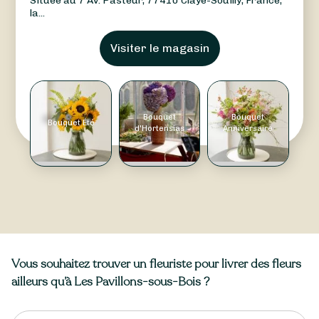
Située au 7 Av. Pasteur, 77410 Claye-Souilly, France,
la...
Visiter le magasin
Bouquet
Bouquet
Bouquet Été
d'Hortensias
Anniversaire
Vous souhaitez trouver un fleuriste pour livrer des fleurs
ailleurs qu’à Les Pavillons-sous-Bois ?