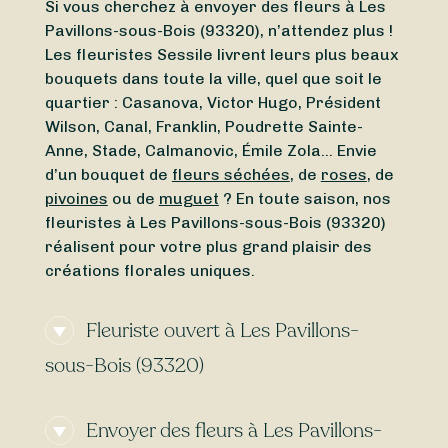
Si vous cherchez à envoyer des fleurs à Les
Pavillons-sous-Bois (93320), n’attendez plus !
Les fleuristes Sessile livrent leurs plus beaux
bouquets dans toute la ville, quel que soit le
quartier : Casanova, Victor Hugo, Président
Wilson, Canal, Franklin, Poudrette Sainte-
Anne, Stade, Calmanovic, Émile Zola… Envie
d’un bouquet de
fleurs séchées
, de
roses
, de
pivoines
ou de
muguet
? En toute saison, nos
fleuristes à Les Pavillons-sous-Bois (93320)
réalisent pour votre plus grand plaisir des
créations florales uniques.
Fleuriste ouvert à Les Pavillons-
sous-Bois (93320)
Vous cherchez un
fleuriste ouvert
Envoyer des fleurs à Les Pavillons-
actuellement
à proximité de Les Pavillons-