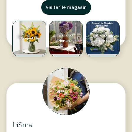
Visiter le magasin
Bouquet
Bouquet du
Bouquet Été
d'Hortensias
Fleuriste Blanc
IriSma