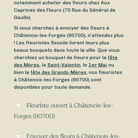
notamment acheter des fleurs chez Aux
Caprices des Fleurs (70 Rue du Général de
Gaulle).
Si vous cherchez à envoyer des fleurs à
Châtenois-les-Forges (90700), n’attendez plus
! Les fleuristes Sessile livrent leurs plus
beaux bouquets dans toute la ville. Que vous
cherchiez un bouquet de fleurs pour la
fête
des Mères
, la
Saint-Valentin
, le
1er Mai
ou
bien la
fête des Grands-Mères
, nos fleuristes
à Châtenois-les-Forges (90700) sont
disponibles pour toute demande.
Fleuriste ouvert à Châtenois-les-
Forges (90700)
Vous cherchez un
fleuriste ouvert
Envoyer des fleurs à Châtenois-les-
actuellement
à proximité de Châtenois-les-