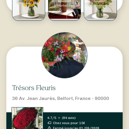
Bouquet
Bouquet
Bouquet Été
d'Hortensias
Anniversaire
Trésors Fleuris
36 Av. Jean Jaurès, Belfort, France - 90000
4.7/5
⭐
(
84 avis
)
Chez vous pour
15
€
Fermé jusqu’au 01/09/2026