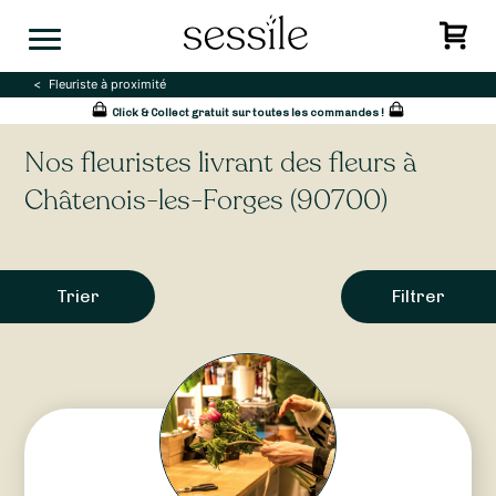
Skip
to
content
Fleuriste à proximité
Click & Collect gratuit sur toutes les commandes !
Nos fleuristes livrant des fleurs à
Châtenois-les-Forges (90700)
Trier
Filtrer