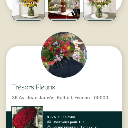
Bouquet
Bouquet
Bouquet Été
d'Hortensias
Anniversaire
Trésors Fleuris
36 Av. Jean Jaurès, Belfort, France - 90000
4.7/5
⭐
(
84 avis
)
Chez vous pour
10
€
Fermé jusqu’au 01/09/2026