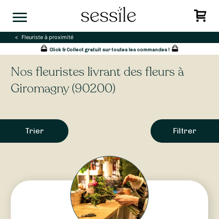
Skip
to
content
Fleuriste à proximité
Click & Collect gratuit sur toutes les commandes !
Nos fleuristes livrant des fleurs à
Giromagny (90200)
Trier
Filtrer