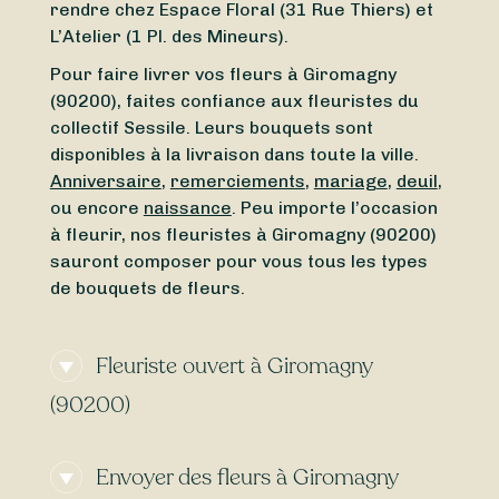
rendre chez Espace Floral (31 Rue Thiers) et
L’Atelier (1 Pl. des Mineurs).
Pour faire livrer vos fleurs à Giromagny
(90200), faites confiance aux fleuristes du
collectif Sessile. Leurs bouquets sont
disponibles à la livraison dans toute la ville.
Anniversaire
,
remerciements
,
mariage
,
deuil
,
ou encore
naissance
. Peu importe l’occasion
à fleurir, nos fleuristes à Giromagny (90200)
sauront composer pour vous tous les types
de bouquets de fleurs.
Fleuriste ouvert à Giromagny
(90200)
Besoin d’un
fleuriste ouvert actuellement
à
Envoyer des fleurs à Giromagny
proximité de Giromagny (90200) ? À la