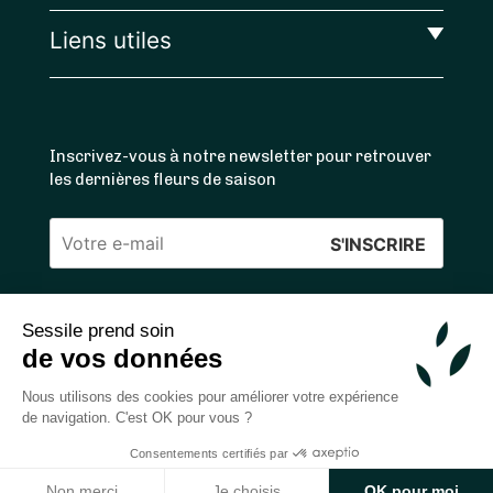
Liens utiles
Inscrivez-vous à notre newsletter pour retrouver
les dernières fleurs de saison
Veuillez
laisser
ce
Sessile prend soin
4.4
/5 ⭐ | 120 000+ bouquets livrés |
811
avis
champ
de vos données
Achats 100% sécurisés
vide.
Nous utilisons des cookies pour améliorer votre expérience
de navigation. C'est OK pour vous ?
Consentements certifiés par
2026 — © Sessile SAS
Non merci
Je choisis
OK pour moi