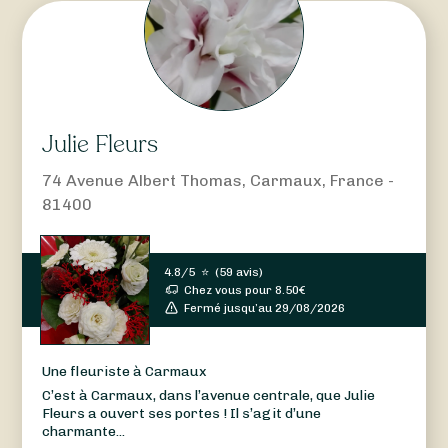
Julie Fleurs
74 Avenue Albert Thomas, Carmaux, France -
81400
4.8/5
⭐
(
59 avis
)
Chez vous pour
8.50
€
Fermé jusqu’au 29/08/2026
Une fleuriste à Carmaux
C’est à Carmaux, dans l’avenue centrale, que Julie
Fleurs a ouvert ses portes ! Il s’agit d’une
charmante...