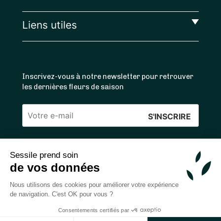
Liens utiles
Inscrivez-vous à notre newsletter pour retrouver
les dernières fleurs de saison
Veuillez
laisser
ce
Sessile prend soin
4.4
/5 ⭐ | 120 000+ bouquets livrés |
811
avis
champ
de vos données
Achats 100% sécurisés
vide.
Nous utilisons des cookies pour améliorer votre expérience
de navigation. C'est OK pour vous ?
Consentements certifiés par
2026 — © Sessile SAS