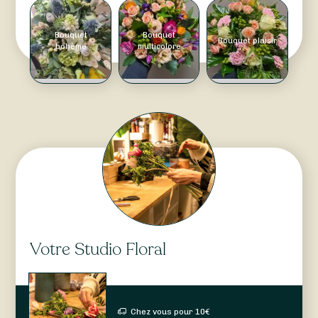
Bouquet
Bouquet
Bouquet plaisir
bohème
multicolore
Votre Studio Floral
Chez vous pour
10
€