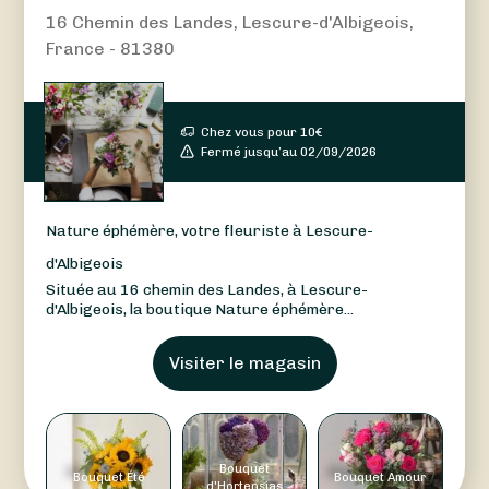
16 Chemin des Landes, Lescure-d'Albigeois,
France - 81380
Chez vous pour
10
€
Fermé jusqu’au 02/09/2026
Nature éphémère, votre fleuriste à Lescure-
d'Albigeois
Située au 16 chemin des Landes, à Lescure-
d'Albigeois, la boutique Nature éphémère...
Visiter le magasin
Bouquet
Bouquet Été
Bouquet Amour
d'Hortensias