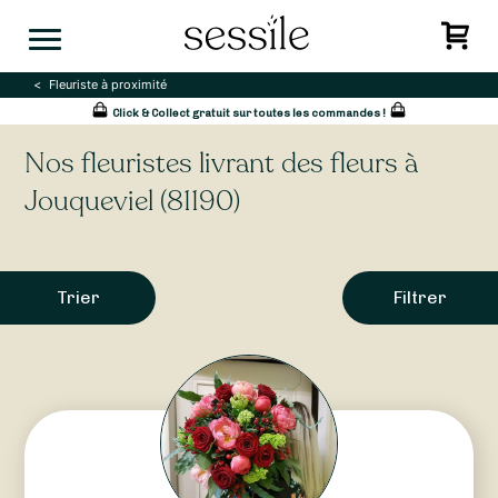
Skip
to
content
Fleuriste à proximité
Click & Collect gratuit sur toutes les commandes !
Nos fleuristes livrant des fleurs à
Jouqueviel (81190)
Trier
Filtrer