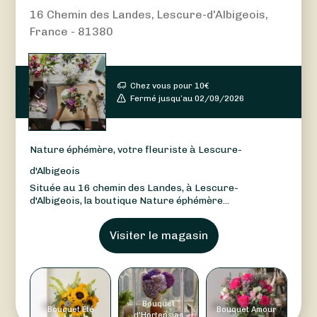
16 Chemin des Landes, Lescure-d'Albigeois,
France - 81380
Chez vous pour
10
€
Fermé jusqu’au 02/09/2026
Nature éphémère, votre fleuriste à Lescure-
d'Albigeois
Située au 16 chemin des Landes, à Lescure-
d'Albigeois, la boutique Nature éphémère...
Visiter le magasin
Bouquet
Bouquet Été
Bouquet Amour
d'Hortensias