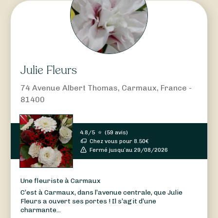
Julie Fleurs
74 Avenue Albert Thomas, Carmaux, France -
81400
4.8/5
⭐
(
59 avis
)
Chez vous pour
8.50
€
Fermé jusqu’au 29/08/2026
Une fleuriste à Carmaux
C’est à Carmaux, dans l’avenue centrale, que Julie
Fleurs a ouvert ses portes ! Il s’agit d’une
charmante...