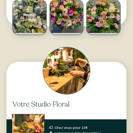
Bouquet
Bouquet
Bouquet plaisir
bohème
multicolore
Votre Studio Floral
Chez vous pour
10
€
Livraison éclair disponible !