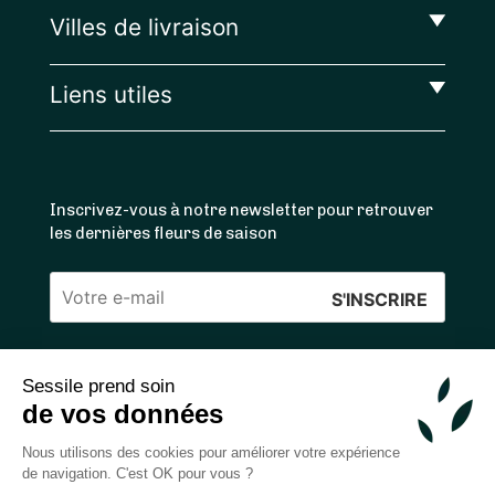
Villes de livraison
Liens utiles
Inscrivez-vous à notre newsletter pour retrouver
les dernières fleurs de saison
Veuillez
laisser
ce
Sessile prend soin
4.4
/5 ⭐ | 120 000+ bouquets livrés |
811
avis
champ
de vos données
Achats 100% sécurisés
vide.
Nous utilisons des cookies pour améliorer votre expérience
de navigation. C'est OK pour vous ?